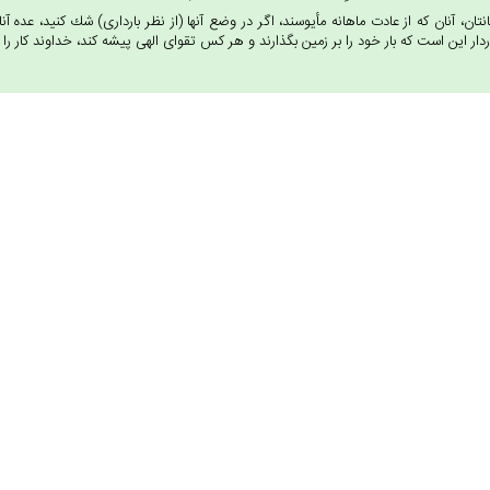
نانتان، آنان كه از عادت ماهانه مأيوسند، اگر در وضع آنها (از نظر باردارى) شك كنيد، عده
ردار اين است كه بار خود را بر زمين بگذارند و هر كس تقواى الهى پيشه كند، خداوند كار را بر ا