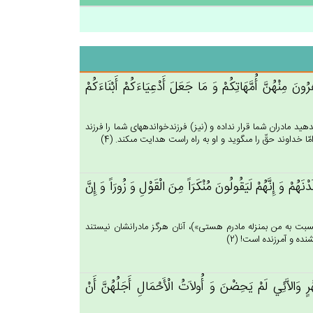
‌َ مِنْهُن‌َّ أُمَّهَاتِكُم‌ْ وَ مَا جَعَل‌َ أَدْعِيَاءَكُم‌ْ أَبْنَاءَكُم‌ْ
د مادران شما قرار نداده و (نيز) فرزندخوانده‏هاى شما را فرزند
داوند حقّ را مى‏گويد و او به راه راست هدايت مى‏كند. (4)
ْنَهُم‌ْ وَ إِنَّهُم‌ْ لَيَقُولُون‌َ مُنْكَرَاً مِن‌َ الْقَوْل‌ِ وَ زُورَاً وَ إِن‌َّ
تو نسبت به من بمنزله مادرم هستى»)، آنان هرگز مادرانشان نيستند
نده و آمرزنده است! (2)
رٍ وَالاَّئِي‌ لَم‌ْ يَحِضْن‌َ وَ أُولاَت‌ُ الْأَحْمَال‌ِ أَجَلُهُن‌َّ أَنْ‌