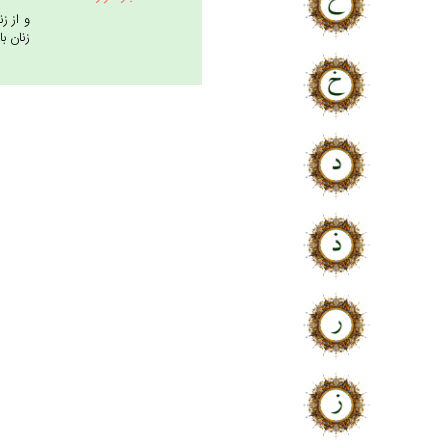
و از ز
زنان با