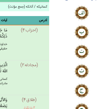
کسانیکه / آنانکه (جمع مؤنث)
آدرس
آیات
(احزاب:4)
مَا جَعَ
ذَلِكُم‌
خداوند
حقيقى 
(مجادله:2)
الَّذِين
الله‌َ 
كسانى 
مادرانش
(طلاق:4)
وَالاَّئ
يَضَعْن‌
2 بارتکرار