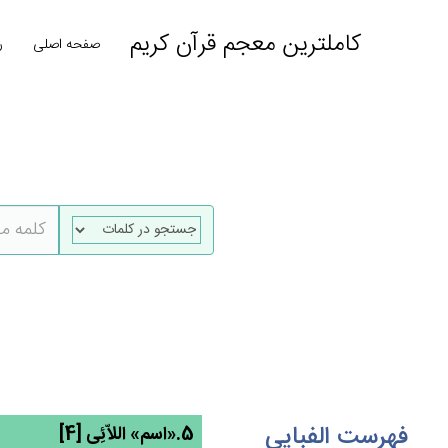
کاملترین معجم قرآن کریم
صفحه اصلی
ر
فهرست الفبایی
5.«اسم» اللاّئِی [4]