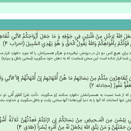
ل‌َ الله‌ُ لِرَجُل‌ٍ مِنْ‌ قَلْبَيْن‌ِ فِي‌ جَوْفِه‌ِ وَ مَا جَعَل‌َ أَزْوَاجَكُم‌ُ الاَّئِي‌ تُظَاهِرُون
ْ قَوْلُكُمْ‌ بِأَفْوَاهِكُم‌ْ وَالله‌ُ يَقُول‌ُ الْحَق‌َّ وَ هُوَ يَهْدِي‌ السَّبِيل‌َ (احزاب: 4)
 براى هيچ كس دو دل در درونش نيافريده و هرگز همسرانتان را كه مورد «ظهار» قرار مى‏دهي
شما قرار نداده است اين سخن شماست كه به دهان خود مى‏گوييد (سخنى باطل و بى‏پايه) امّا خ
‌َ يُظَاهِرُون‌َ مِنْكُمْ‌ مِنْ‌ نِسَائِهِمْ‌ مَا هُن‌َّ أُمَّهَاتِهِم‌ْ إِن‌ْ أُمَّهَاتُهُم‌ْ إِلاَّ الاَّئِي‌ وَلَد
لَعَفُوٌّ غَفُورٌ (مجادله: 2)
كه از شما نسبت به همسرانشان «ظهار» مى‏كنند (و مى‏گويند: «أَنتِ عَلىَّ كَظهَرِ أُمّى 
ان تنها كسانى‏اند كه آنها را به دنيا آورده‏اند! آنها سخنى زشت و باطل مى‏گويند و خداوند بخش
ِي‌ يَئِسْن‌َ مِن‌َ الْمَـحِيض‌ِ مِنْ‌ نِسَائِكُم‌ْ إِنِ‌ ارْتَبْتُم‌ْ فَعِدَّتُهُن‌َّ ثَلاَثَة‌ُ أَشْهُ
َ حَمْلَهُن‌َّ وَ مَنْ‌ يَتَّق‌ِ الله‌َ يَجْعَلْ‌ لَه‌ُ مِن‌ْ أَمْرِه‌ِ يُسْرَاً (طلاق: 4)