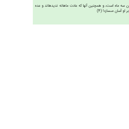
 آنان سه ماه است، و همچنين آنها كه عادت ماهانه نديده‏اند و عده
و آسان مى‏سازد! (4)