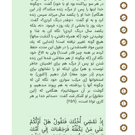
در هر سو پراكنده بود او با خود) گفت: «چگونه
خدا اينها را پس از مرگ، زنده مى‏كند؟!» (در اين
هنگام،) خدا او را يكصد سال ميراند سپس زنده
كرد و به او گفت: «چقدر درنگ كردى؟» گفت:
«يك روز يا بخشى از يك روز.» فرمود: «نه، بلكه
يكصد سال درنگ كردى! نگاه كن به غذا و
نوشيدنى خود (كه همراه داشتى، با گذشت سالها)
هيچ گونه تغيير نيافته است! (خدايى كه يك
چنين مواد فاسدشدنى را در طول اين مدت، حفظ
كرده، بر همه چيز قادر است!) ولى به الاغ خود
نگاه كن (كه چگونه از هم متلاشى شده! اين زنده
شدن تو پس از مرگ، هم براى اطمينان خاطر
توست، و هم) براى اينكه تو را نشانه‏اى براى
مردم (در مورد معاد) قرار دهيم. (اكنون) به
استخوانها (ى مركب سوارى خود نگاه كن كه
چگونه آنها را برداشته، به هم پيوند مى‏دهيم، و
گوشت بر آن مى‏پوشانيم!» هنگامى كه (اين
حقايق) بر او آشكار شد، گفت: «مى‏دانم خدا بر هر
كارى توانا است». (259)
إِذْ تَمْشِي‌ أُخْتُك‌َ فَتَقُول‌ُ هَل‌ْ أَدُلُّكُم‌ْ
عَلَي‌ مَنْ‌ يَكْفُلُه‌ُ فَرَجَعْناك‌َ إِلَي‌ أُمِّك‌َ