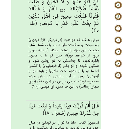
كَي‌ْ تَقَرَّ عَيْنُهَا وَ لاَ تَحْزَن‌َ وَ قَتَلْت‌َ
نَفْسَاً فَنَجَّيْنَاك‌َ مِن‌َ الْغَم‌ِّ وَ فَتَنَّاك‌َ
فُتُونَاً فَلَبِثْت‌َ سِنِين‌َ فِي‌ أَهْل‌ِ مَدْيَن‌َ
ثُم‌َّ جِئْت‌َ عَلَي‌ قَدَرٍ يَا مُوسَي‌ (طه:
40)
در آن هنگام كه خواهرت (در نزديكى كاخ فرعون)
راه مى‏رفت و مى‏گفت: «آيا كسى را به شما نشان
دهم كه اين نوزاد را كفالت مى‏كند (و دايه خوبى
براى او خواهد بود)!» پس تو را به مادرت
بازگردانديم، تا چشمش به تو روشن شود و
غمگين نگردد! و تو يكى (از فرعونيان) را كشتى
اما ما تو را از اندوه نجات داديم! و بارها تو را
آزموديم! پس از آن، ساليانى در ميان مردم
«مدين» توقف نمودى سپس در زمان مقدّر (براى
فرمان رسالت) به اين جا آمدى، اى موسى! (40)
قَال‌َ أَلَم‌ْ نُرَبِّك‌َ فِينَا وَلِيدَاً وَ لَبِثْت‌َ فِينَا
مِن‌ْ عُمُرِك‌َ سِنِين‌َ (شعراء: 18)
(فرعون) گفت: «آيا ما تو را در كودكى در ميان
خود پرورش نداديم، و سالهايى از زندگيت را در