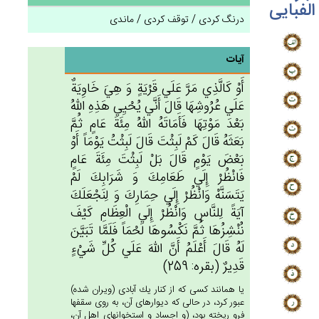
الفبایی
درنگ کردی / توقف کردی / ماندی
آیات
أَوْ كَالَّذِي‌ مَرَّ عَلَي‌ قَرْيَة‌ٍ وَ هِي‌َ خَاوِيَة‌ٌ
عَلَي‌ عُرُوشِهَا قَال‌َ أَنَّي‌ يُحْيِي هَذِه‌ِ الله‌ُ
بَعْدَ مَوْتِهَا فَأَمَاتَه‌ُ الله‌ُ مِئَة‌َ عَام‌ٍ ثُم‌َّ
بَعَثَه‌ُ قَال‌َ كَم‌ْ لَبِثْت‌َ قَال‌َ لَبِثْت‌ُ يَوْمَاً أَوْ
بَعْض‌َ يَوْم‌ٍ قَال‌َ بَلْ‌ لَبِثْت‌َ مِئَة‌َ عَام‌ٍ
فَانْظُرْ إِلَي‌ طَعَامِك‌َ وَ شَرَابِك‌َ لَم‌ْ
يَتَسَنَّه‌ْ وَانْظُرْ إِلَي‌ حِمَارِك‌َ وَ لِنَجْعَلَك‌َ
آيَة‌ً لِلنَّاس‌ِ وَانْظُرْ إِلَي‌ الْعِظَام‌ِ كَيْف‌َ
نُنْشِزُهَا ثُم‌َّ نَكْسُوهَا لَحْمَاً فَلَمَّا تَبَيَّن‌َ
لَه‌ُ قَال‌َ أَعْلَم‌ُ أَن‌َّ الله‌َ عَلَي‌ كُل‌ِّ شَي‌ْءٍ
قَدِيرٌ (بقره: 259)
يا همانند كسى كه از كنار يك آبادى (ويران شده)
عبور كرد، در حالى كه ديوارهاى آن، به روى سقفها
فرو ريخته بود، (و اجساد و استخوانهاى اهل آن،