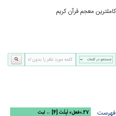
کاملترین معجم قرآن کریم
gle
tion
فهرست
27.«فعل» لَبِثْت‌َ [4] ← لبث