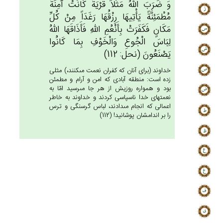
وَ ضَرَب‌َ الله‌ُ مَثَلاً قَرْيَة‌ً كَانَت‌ْ آمِنَة‌ً
مُطْمَئِنَّة‌ً يَأْتِيهَا رِزْقُهَا رَغَدَاً مِنْ‌ كُل‌ِّ
مَكَان‌ٍ فَكَفَرَت‌ْ بِأَنْعُم‌ِ الله‌ِ فَأَذَاقَهَا الله‌ُ
لِبَاس‌َ الْجُوع‌ِ وَالْخَوْف‌ِ بِمَا كَانُوا
يَصْنَعُون‌َ (نحل: 112)
خداوند (براى آنان كه كفران نعمت مى‏كنند،) مثلى
زده است: منطقه آبادى كه امن و آرام و مطمئن
بود و همواره روزيش از هر جا مى‏رسيد امّا به
نعمتهاى خدا ناسپاسى كردند و خداوند به خاطر
اعمالى كه انجام مى‏دادند، لباس گرسنگى و ترس
را بر اندامشان پوشانيد! (112)