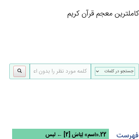
کاملترین معجم قرآن کریم
gle
tion
فهرست
22.«اسم» لِبَاس‌َ [2] ← لبس