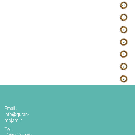
Email :
info@quran-
mojam.ir
Tel :