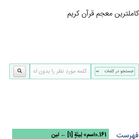
کاملترین معجم قرآن کریم
gle
tion
فهرست
161.«اسم» لِينَة‌ٍ [1] ← لین