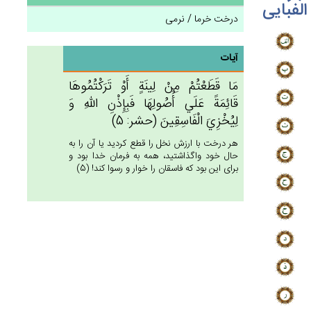
الفبایی
درخت خرما / نرمی
آیات
مَا قَطَعْتُمْ‌ مِنْ‌ لِينَة‌ٍ أَوْ تَرَكْتُمُوهَا
قَائِمَة‌ً عَلَي‌ أُصُولِهَا فَبِإِذْن‌ِ الله‌ِ وَ
لِيُخْزِي‌َ الْفَاسِقِين‌َ (حشر: 5)
هر درخت با ارزش نخل را قطع كرديد يا آن را به
حال خود واگذاشتيد، همه به فرمان خدا بود و
براى اين بود كه فاسقان را خوار و رسوا كند! (5)