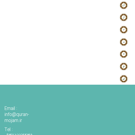
Email :
info@quran-
mojam.ir
Tel :