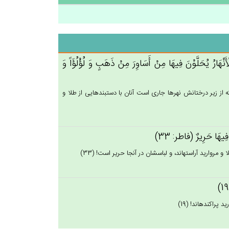
نْهَارُ يُحَلَّوْن‌َ فِيهَا مِن‌ْ أَسَاوِرَ مِنْ‌ ذَهَب‌ٍ وَ لُؤْلُؤَاً وَ
 كه از زير درختانش نهرها جارى است آنان با دستبندهايى از طلا و
 فِيهَا حَرِيرٌ (فاطر: 33)
مرواريد آراسته‏اند، و لباسشان در آنجا حرير است! (33)
پراكنده‏اند! (19)