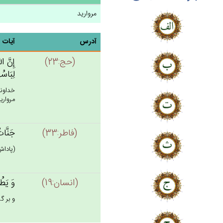
مروارید
آدرس
آیات
(حج:23)
إِن‌َّ 
لِبَاسُ
خداوند
مرواريد
(فاطر:33)
جَنَّات
(پاداش
(انسان:19)
وَ يَطُو
و بر گر