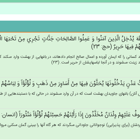
الله‌َ يُدْخِل‌ُ الَّذِين‌َ آمَنُوا وَ عَمِلُوا الصَّالِحَات‌ِ جَنَّات‌ٍ تَجْرِي‌ مِنْ‌ تَحْتِهَا الْأَ
هُم‌ْ فِيهَا حَرِيرٌ (حج: 23)
 كسانى را كه ايمان آورده و اعمال صالح انجام داده‏اند، در باغهايى از بهشت وارد مى‏كند
 زينت مى‏شوند و در آنجا لباسهايشان از حرير است. (23)
‌ُ عَدْن‌ٍ يَدْخُلُونَهَا يُحَلَّوْن‌َ فِيهَا مِن‌ْ أَسَاوِرَ مِنْ‌ ذَهَب‌ٍ وَ لُؤْلُؤَاً وَ لِبَاسُهُم‌ْ
 آنان) باغهاى جاويدان بهشت است كه در آن وارد مى‏شوند در حالى كه با دستبندهايى از طلا و 
ف‌ُ عَلَيْهِم‌ْ وِلْدَان‌ٌ مُخَلَّدُون‌َ إِذَا رَأَيْتَهُم‌ْ حَسِبْتَهُم‌ْ لُؤْلُؤَاً مَنْثُورَاً (انسان: 19)
دشان (براى پذيرايى) نوجوانانى جاودانى مى‏گردند كه هر گاه آنها را ببينى گمان مى‏كنى مرواريد 