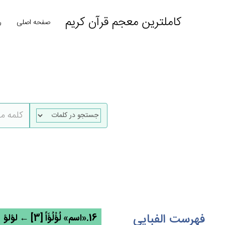
کاملترین معجم قرآن کریم
صفحه اصلی
ر
فهرست الفبایی
16.«اسم» لُؤْلُؤَاً [3] ← لؤلؤ