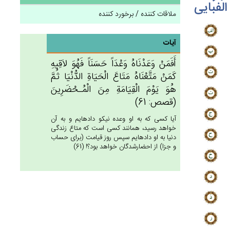
الفبایی
ملاقات کننده / برخورد کننده
آیات
أَفَمَنْ‌ وَعَدْنَاه‌ُ وَعْدَاً حَسَنَاً فَهُوَ لاَقِيه‌ِ
كَمَنْ‌ مَتَّعْنَاه‌ُ مَتَاع‌َ الْحَيَاة‌ِ الدُّنْيَا ثُم‌َّ
هُوَ يَوْم‌َ الْقِيَامَة‌ِ مِن‌َ الْمُـحْضَرِين‌َ
(قصص: 61)
آيا كسى كه به او وعده نيكو داده‏ايم و به آن
خواهد رسيد، همانند كسى است كه متاع زندگى
دنيا به او داده‏ايم سپس روز قيامت (براى حساب
و جزا) از احضارشدگان خواهد بود؟! (61)