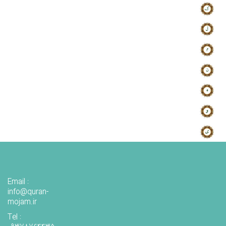
Email :
info@quran-
mojam.ir
Tel :