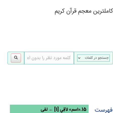
کاملترین معجم قرآن کریم
gle
tion
فهرست
15.«اسم» لاَقِي [1] ← لقی