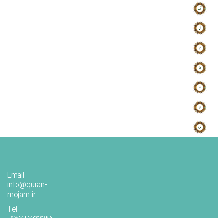
Email :
info@quran-
mojam.ir
Tel :