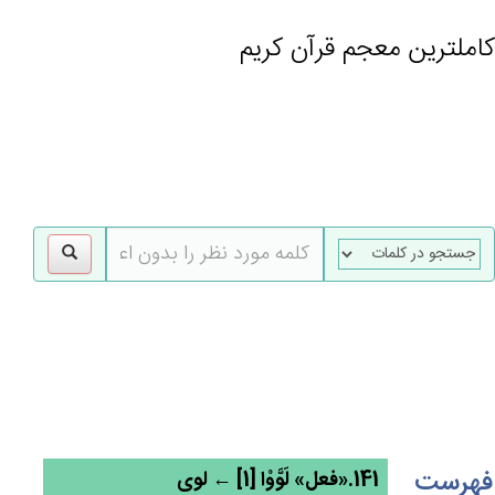
کاملترین معجم قرآن کریم
gle
tion
فهرست
141.«فعل» لَوَّوْا [1] ← لوی