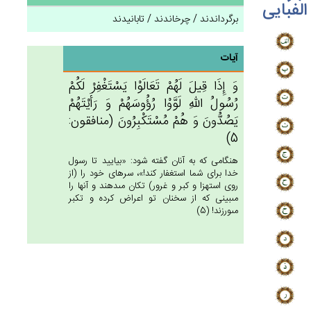
الفبایی
برگرداندند / چرخاندند / تابانیدند
آیات
وَ إِذَا قِيل‌َ لَهُم‌ْ تَعَالَوْا يَسْتَغْفِرْ لَكُم‌ْ
رُسُول‌ُ الله‌ِ لَوَّوْا رُؤُوسَهُم‌ْ وَ رَأَيْتَهُم‌ْ
يَصُدُّون‌َ وَ هُمْ‌ مُسْتَكْبِرُون‌َ (منافقون:
5)
هنگامى كه به آنان گفته شود: «بياييد تا رسول
خدا براى شما استغفار كند!»، سرهاى خود را (از
روى استهزا و كبر و غرور) تكان مى‏دهند و آنها را
مى‏بينى كه از سخنان تو اعراض كرده و تكبر
مى‏ورزند! (5)