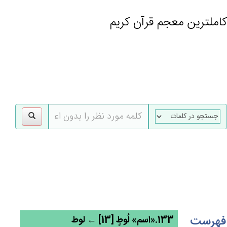
کاملترین معجم قرآن کریم
gle
tion
فهرست
133.«اسم» لُوط‌ٍ [13] ← لوط