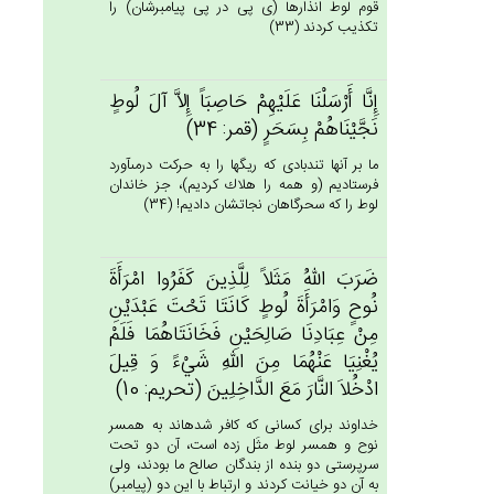
قوم لوط انذارها (ى پى در پى پيامبرشان) را
تكذيب كردند (33)
إِنَّا أَرْسَلْنَا عَلَيْهِم‌ْ حَاصِبَاً إِلاَّ آل‌َ لُوط‌ٍ
نَجَّيْنَاهُمْ‌ بِسَحَرٍ (قمر: 34)
ما بر آنها تندبادى كه ريگها را به حركت درمى‏آورد
فرستاديم (و همه را هلاك كرديم)، جز خاندان
لوط را كه سحرگاهان نجاتشان داديم! (34)
ضَرَب‌َ الله‌ُ مَثَلاً لِلَّذِين‌َ كَفَرُوا امْرَأَة‌َ
نُوح‌ٍ وَامْرَأَة‌َ لُوط‌ٍ كَانَتَا تَحْت‌َ عَبْدَيْن‌ِ
مِن‌ْ عِبَادِنَا صَالِحَيْن‌ِ فَخَانَتَاهُمَا فَلَم‌ْ
يُغْنِيَا عَنْهُمَا مِن‌َ الله‌ِ شَيْءً وَ قِيل‌َ
ادْخُلاَ النَّارَ مَع‌َ الدَّاخِلِين‌َ (تحريم: 10)
خداوند براى كسانى كه كافر شده‏اند به همسر
نوح و همسر لوط مثَل زده است، آن دو تحت
سرپرستى دو بنده از بندگان صالح ما بودند، ولى
به آن دو خيانت كردند و ارتباط با اين دو (پيامبر)