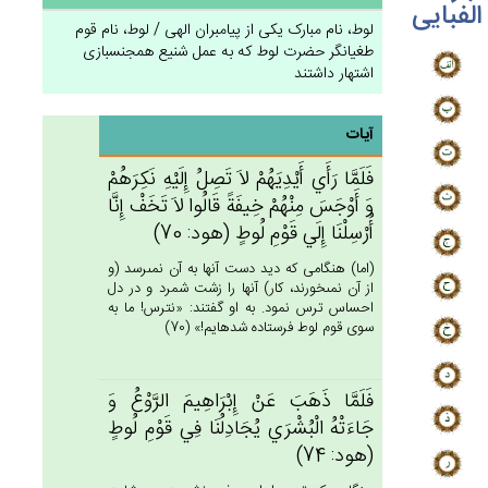
الفبایی
لوط، نام مبارک یکی از پیامبران الهی / لوط، نام قوم
طغیانگر حضرت لوط که به عمل شنیع همجنسبازی
اشتهار داشتند
آیات
فَلَمَّا رَأَي‌ أَيْدِيَهُم‌ْ لاَ تَصِل‌ُ إِلَيْه‌ِ نَكِرَهُم‌ْ
وَ أَوْجَس‌َ مِنْهُم‌ْ خِيفَة‌ً قَالُوا لاَ تَخَف‌ْ إِنَّا
أُرْسِلْنَا إِلَي‌ قَوْم‌ِ لُوط‌ٍ (هود: 70)
(اما) هنگامى كه ديد دست آنها به آن نمى‏رسد (و
از آن نمى‏خورند، كار) آنها را زشت شمرد و در دل
احساس ترس نمود. به او گفتند: «نترس! ما به
سوى قوم لوط فرستاده شده‏ايم!» (70)
فَلَمَّا ذَهَب‌َ عَن‌ْ إِبْرَاهِيم‌َ الرَّوْع‌ُ وَ
جَاءَتْه‌ُ الْبُشْرَي‌ يُجَادِلُنَا فِي‌ قَوْم‌ِ لُوط‌ٍ
(هود: 74)