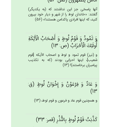
أُنَاس‌ٌ يَتَطَهَّرُون‌َ (نمل: 56)
آنها پاسخى جز اين نداشتند كه (به يكديگر)
گفتند: «خاندان لوط را از شهر و ديار خود بيرون
كنيد، كه اينها افرادى پاكدامن هستند!» (56)
وَ ثَمُودُ وَ قَوْم‌ُ لُوط‌ٍ وَ أَصْحَاب‌ُ الْأَيْكَة‌ِ
أُولَئِك‌َ الْأَحْزَاب‌ُ (ص: 13)
و (نيز) قوم ثمود و لوط و اصحاب الأيكه [قوم
شعيب‏]، اينها احزابى بودند (كه به تكذيب
پيامبران برخاستند)! (13)
وَ عَادٌ وَ فِرْعَوْن‌ُ وَ إِخْوَانُ لُوط‌ٍ (ق:
13)
و همچنين قوم عاد و فرعون و قوم لوط، (13)
كَذَّبَت‌ْ قَوْم‌ُ لُوط‌ٍ بِالنُّذُرِ (قمر: 33)