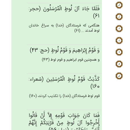
فَلَمَّا جَاءَ آل‌َ لُوط‌ٍ الْمُرْسَلُون‌َ (حجر:
61)
هنگامى كه فرستادگان (خدا) به سراغ خاندان
لوط آمدند ... (61)
وَ قَوْم‌ُ إِبْرَاهِيم‌َ وَ قَوْم‌ُ لُوط‌ٍ (حج: 43)
و همچنين قوم ابراهيم و قوم لوط (43)
كَذَّبَت‌ْ قَوْم‌ُ لُوط‌ٍ الْمُرْسَلِين‌َ (شعراء:
160)
قوم لوط فرستادگان (خدا) را تكذيب كردند، (160)
فَمَا كَان‌َ جَوَاب‌َ قَوْمِه‌ِ إِلاَّ أَنْ قَالُوا
أَخْرِجُوا آل‌َ لُوط‌ٍ مِنْ‌ قَرْيَتِكُم‌ْ إِنَّهُم‌ْ