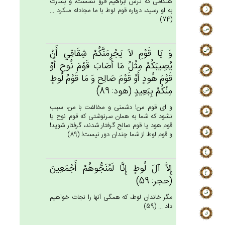
هنگامى كه ترس ابراهيم فرو نشست، و بشارت
به او رسيد، درباره قوم لوط با ما مجادله مى‏كرد ...
(74)
وَ يَا قَوْم‌ِ لاَ يَجْرِمَنَّكُم‌ْ شِقَاقِي‌ أَنْ‌
يُصِيبَكُمْ‌ مِثْل‌ُ مَا أَصَاب‌َ قَوْم‌َ نُوح‌ٍ أَوْ
قَوْم‌َ هُودٍ أَوْ قَوْم‌َ صَالِح‌ٍ وَ مَا قَوْم‌ُ لُوط‌ٍ
مِنْكُمْ‌ بِبَعِيدٍ (هود: 89)
و اى قوم من! دشمنى و مخالفت با من، سبب
نشود كه شما به همان سرنوشتى كه قوم نوح يا
قوم هود يا قوم صالح گرفتار شدند، گرفتار شويد!
و قوم لوط از شما چندان دور نيست! (89)
إِلاَّ آل‌َ لُوط‌ٍ إِنَّا لَمُنَجُّوهُم‌ْ أَجْمَعِين‌َ
(حجر: 59)
مگر خاندان لوط، كه همگى آنها را نجات خواهيم
داد ... (59)