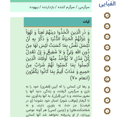
الفبایی
سرگرمی / سرگرم کننده / بازدارنده / بیهوده
آیات
وَ ذَرِ الَّذِين‌َ اتَّخَذُوا دِينَهُم‌ْ لَعِبَاً وَ لَهْوَاً
وَ غَرَّتْهُم‌ُ الْحَيَاة‌ُ الدُّنْيَا وَ ذَكِّرْ بِه‌ِ أَنْ‌
تُبْسَل‌َ نَفْس‌ٌ بِمَا كَسَبَت‌ْ لَيْس‌َ لَهَا مِنْ‌
دُون‌ِ الله‌ِ وَلِي‌ٌّ وَ لاَ شَفِيع‌ٌ وَ إِنْ‌ تَعْدِل‌ْ
كُل‌َّ عَدْل‌ٍ لاَ يُؤْخَذْ مِنْهَا أُولَئِك‌َ الَّذِين‌َ
أُبْسِلُوا بِمَا كَسَبُوا لَهُم‌ْ شَرَاب‌ٌ مِنْ‌
حَمِيم‌ٍ وَ عَذَاب‌ٌ أَلِيم‌ٌ بِمَا كَانُوا يَكْفُرُون‌َ
(انعام: 70)
و رها كن كسانى را كه آيين (فطرى) خود را به
بازى و سرگرمى گرفتند، و زندگى دنيا، آنها را
مغرور ساخته، و با اين (قرآن)، به آنها يادآورى نما،
تا گرفتار (عواقب شوم) اعمال خود نشوند! (و در
قيامت) جز خدا، نه ياورى دارند، و نه
شفاعت‏كننده‏اى! و (چنين كسى) هر گونه عوضى
بپردازد، از او پذيرفته نخواهد شد آنها كسانى