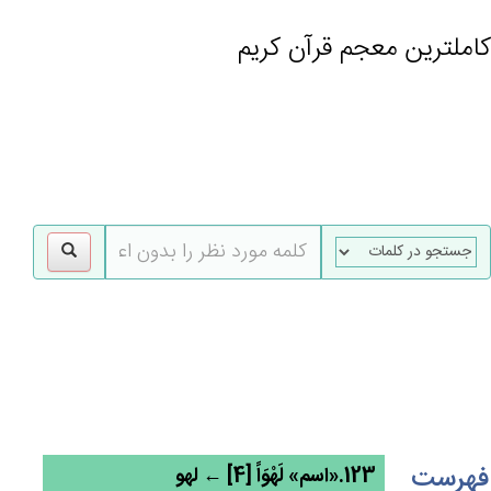
کاملترین معجم قرآن کریم
gle
tion
فهرست
123.«اسم» لَهْوَاً [4] ← لهو