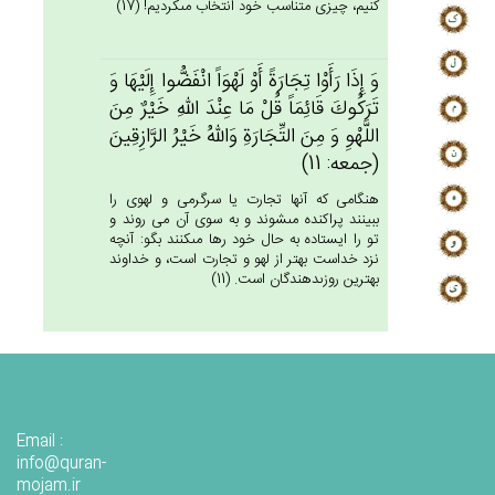
كنيم، چيزى متناسب خود انتخاب مى‏كرديم! (17)
وَ إِذَا رَأَوْا تِجَارَة‌ً أَوْ لَهْوَاً انْفَضُّوا إِلَيْهَا وَ
تَرَكُوك‌َ قَائِمَاً قُل‌ْ مَا عِنْدَ الله‌ِ خَيْرٌ مِن‌َ
اللَّهْوِ وَ مِن‌َ التِّجَارَة‌ِ وَالله‌ُ خَيْرُ الرَّازِقِين‌َ
(جمعه: 11)
هنگامى كه آنها تجارت يا سرگرمى و لهوى را
ببينند پراكنده مى‏شوند و به سوى آن مى روند و
تو را ايستاده به حال خود رها مى‏كنند بگو: آنچه
نزد خداست بهتر از لهو و تجارت است، و خداوند
بهترين روزى‏دهندگان است. (11)
Email :
info@quran-
mojam.ir