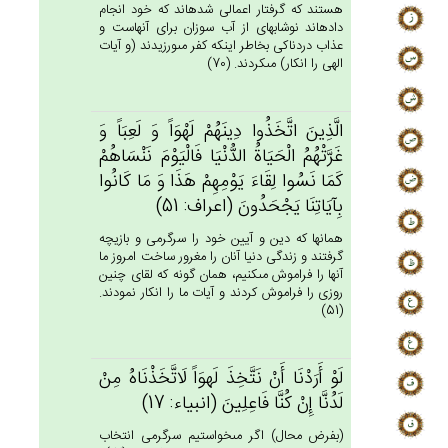
هستند كه گرفتار اعمالى شده‏اند كه خود انجام
داده‏اند نوشابه‏اى از آب سوزان براى آنهاست و
عذاب دردناكى بخاطر اينكه كفر مى‏ورزيدند (و آيات
الهى را انكار) مى‏كردند. (70)
الَّذِين‌َ اتَّخَذُوا دِينَهُم‌ْ لَهْوَاً وَ لَعِبَاً وَ
غَرَّتْهُم‌ُ الْحَيَاة‌ُ الدُّنْيَا فَالْيَوْم‌َ نَنْسَاهُم‌ْ
كَمَا نَسُوا لِقَاءَ يَوْمِهِم‌ْ هَذَا وَ مَا كَانُوا
بِآيَاتِنَا يَجْحَدُون‌َ (اعراف: 51)
همانها كه دين و آيين خود را سرگرمى و بازيچه
گرفتند و زندگى دنيا آنان را مغرور ساخت امروز ما
آنها را فراموش مى‏كنيم، همان گونه كه لقاى چنين
روزى را فراموش كردند و آيات ما را انكار نمودند.
(51)
لَوْ أَرَدْنَا أَنْ‌ نَتَّخِذَ لَهوَاً لَاتَّخَذْنَاه‌ُ مِنْ‌
لَدُنَّا إِنْ‌ كُنَّا فَاعِلِين‌َ (انبياء: 17)
(بفرض محال) اگر مى‏خواستيم سرگرمى انتخاب