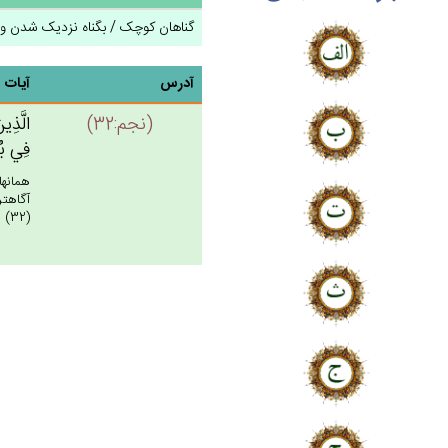
گناهان کوچک / بگناه نزدیک شدن ول
آدرس
آیات
(نجم:32)
الَّذِين
فِي‌ بُط
همانها
آگاهتر
(32)