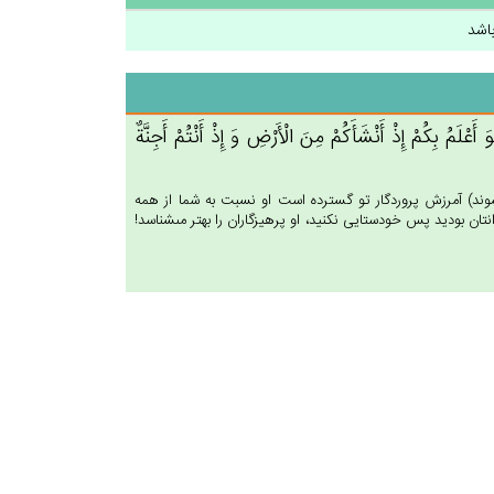
اشد
َ أَعْلَم‌ُ بِكُم‌ْ إِذْ أَنْشَأَكُمْ‌ مِن‌َ الْأَرْض‌ِ وَ إِذْ أَنْتُم‌ْ أَجِنَّة‌ٌ
‏شوند) آمرزش پروردگار تو گسترده است او نسبت به شما از همه
نتان بوديد پس خودستايى نكنيد، او پرهيزگاران را بهتر مى‏شناسد!