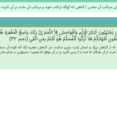
ی مرتکب آن نشدن / گناهى كه گهگاه ارتكاب شود، و مرتكب آن عادت بر آن نكرده ب
‌َ يَجْتَنِبُون‌َ كَبَائِرَ الْإِثْم‌ِ وَالْفَوَاحِش‌َ إِلاَّ اللَّمَم‌َ إِن‌َّ رَبَّك‌َ وَاسِع‌ُ الْمَغْفِرَة‌ِ هُو
ُون‌ِ أُمَّهَاتِكُم‌ْ فَلاَ تُزَكُّوا أَنْفُسَكُم‌ْ هُوَ أَعْلَم‌ُ بِمَن‌ِ اتَّقَي‌ (نجم: 32)
 كه از گناهان بزرگ و اعمال زشت دورى مى‏كنند، جز گناهان صغيره (كه گاه آلوده آن مى
 است از آن هنگام كه شما را از زمين آفريد و در آن موقع كه بصورت جنينهايى در شكم مادرا