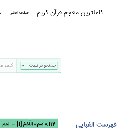
کاملترین معجم قرآن کریم
صفحه اصلی
ر
فهرست الفبایی
117.«اسم» اللَّمَم‌َ [1] ← لمم