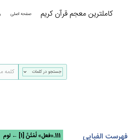
کاملترین معجم قرآن کریم
صفحه اصلی
ر
فهرست الفبایی
111.«فعل» لُمْتُنَّ [1] ← لوم