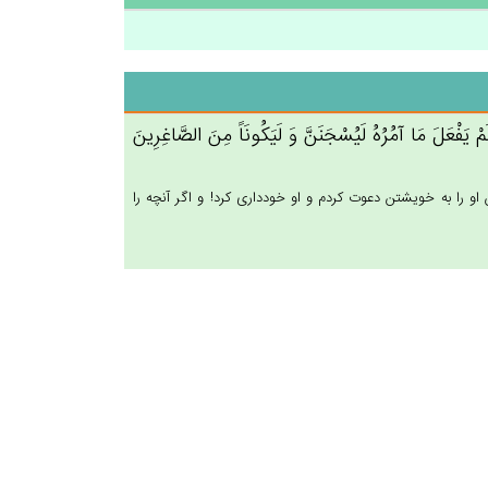
لَم‌ْ يَفْعَل‌َ مَا آمُرُه‌ُ لَيُسْجَنَن‌َّ وَ لَيَكُونَاً مِن‌َ الصَّاغِرِين‌َ
 را به خويشتن دعوت كردم و او خوددارى كرد! و اگر آنچه را