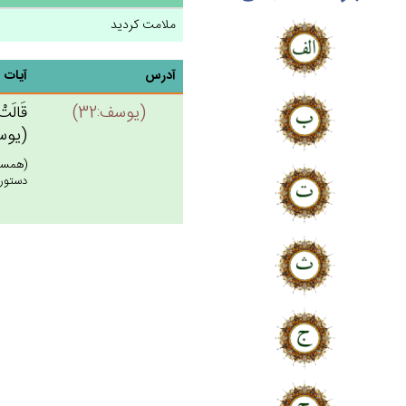
ملامت کردید
آدرس
آیات
(يوسف:32)
قَالَت‌ْ
(يوسف:
(همسر 
دستور 