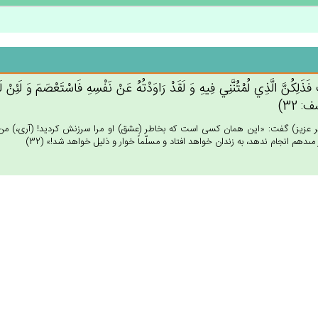
 فَذَلِكُن‌َّ الَّذِي‌ لُمْتُنَّنِي‌ فِيه‌ِ وَ لَقَدْ رَاوَدْتُه‌ُ عَنْ‌ نَفْسِه‌ِ فَاسْتَعْصَم‌َ وَ لَئِنْ‌ 
 32)
عزيز) گفت: «اين همان كسى است كه بخاطر (عشق) او مرا سرزنش كرديد! (آرى،) من او
مى‏دهم انجام ندهد، به زندان خواهد افتاد و مسلّماً خوار و ذليل خواهد شد!» (32)