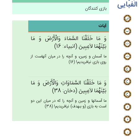
الفبایی
بازی کنندگان
آیات
وَ مَا خَلَقْنَا السَّمَاءَ وَالْأَرْض‌َ وَ مَا
بَيْنَهُمَا لاَعِبِين‌َ (انبياء: 16)
ما آسمان و زمين، و آنچه را در ميان آنهاست از
روى بازى نيافريديم! (16)
وَ مَا خَلَقْنَا السَّمَاوَات‌ِ وَالْأَرْض‌َ وَ مَا
بَيْنَهُمَا لاَعِبِين‌َ (دخان: 38)
ما آسمانها و زمين و آنچه را كه در ميان اين دو
است به بازى (و بى‏هدف) نيافريديم! (38)