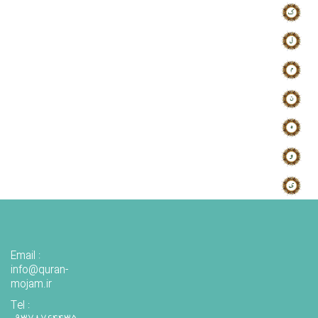
Email :
info@quran-
mojam.ir
Tel :