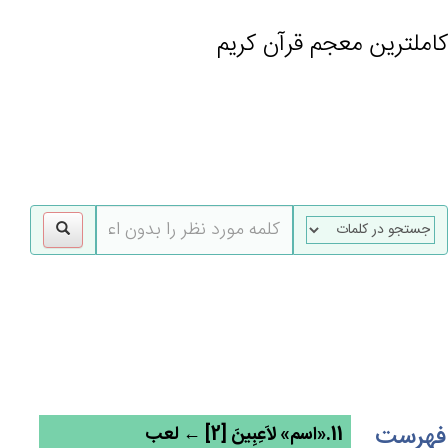
کاملترین معجم قرآن کریم
gle
tion
فهرست
11.«اسم» لاَعِبِين‌َ [2] ← لعب