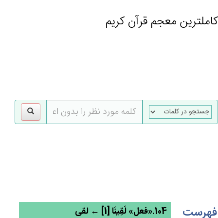
کاملترین معجم قرآن کریم
gle
tion
فهرست
104.«فعل» لَقِينَا [1] ← لقی