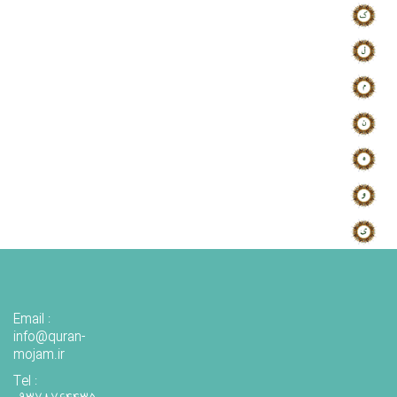
Email :
info@quran-
mojam.ir
Tel :