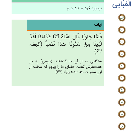
الفبایی
برخورد کردیم / دیدیم
آیات
فَلَمَّا جَاوَزَا قَال‌َ لِفَتَاه‌ُ آتِنَا غَدَاءَنَا لَقَدْ
لَقِينَا مِنْ‌ سَفَرِنَا هَذَا نَصَبَاً (كهف:
62)
هنگامى كه از آن جا گذشتند، (موسى) به يار
همسفرش گفت: «غذاى ما را بياور، كه سخت از
اين سفر خسته شده‏ايم!» (62)