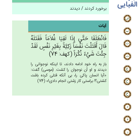
الفبایی
برخورد کردند / دیدند
آیات
فَانْطَلَقَا حَتَّي‌ إِذَا لَقِيَا غُلاَمَاً فَقَتَلَه‌ُ
قَال‌َ أَقَتَلْت‌َ نَفْسَاً زَكِيَّة‌ً بِغَيْرِ نَفْس‌ٍ لَقَدْ
جِئْت‌َ شَيْءً نُكْرَاً (كهف: 74)
باز به راه خود ادامه دادند، تا اينكه نوجوانى را
ديدند و او آن نوجوان را كشت. (موسى) گفت:
«آيا انسان پاكى را، بى آنكه قتلى كرده باشد،
كشتى؟! براستى كار زشتى انجام دادى!» (74)