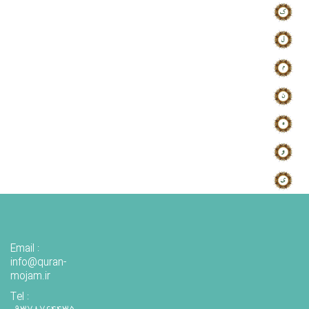
Email :
info@quran-
mojam.ir
Tel :