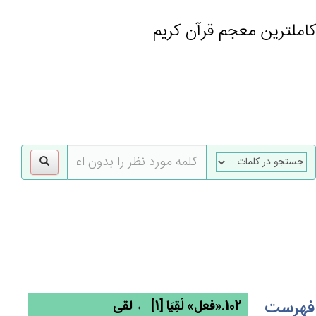
کاملترین معجم قرآن کریم
gle
tion
فهرست
102.«فعل» لَقِيَا [1] ← لقی