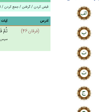
قبض کردن / گرفتن / جمع کردن / از
آدرس
آیات
(فرقان:46)
ثُم‌َّ ق
سپس آن