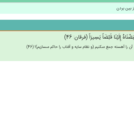
 بین بردن
َبَضْنَاه‌ُ إِلَيْنَا قَبْضَاً يَسِيرَاً (فرقان: 46)
 را آهسته جمع مى‏كنيم (و نظام سايه و آفتاب را حاكم مى‏سازيم)! (46)