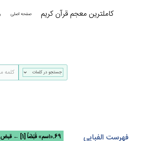
کاملترین معجم قرآن کریم
صفحه اصلی
ر
فهرست الفبایی
69.«اسم» قَبْضَاً [1] ← قبض