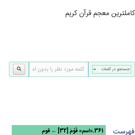
کاملترین معجم قرآن کریم
gle
tion
فهرست
361.«اسم» قَوْم‌َ [32] ← قوم