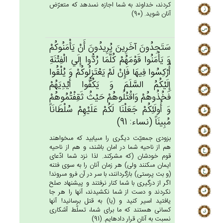
كردند، خداوند به شما اجازه نمى‏دهد كه متعرّض
آنان شويد. (90)
سَتَجِدُون‌َ آخَرِين‌َ يُرِيدُون‌َ أَنْ‌ يَأْمَنُوكُم‌ْ
وَ يَأْمَنُوا قَوْمَهُم‌ْ كُلَّمَا رُدُّوا إِلَي‌ الْفِتْنَة‌ِ
أُرْكِسُوا فِيهَا فَإِنْ‌ لَم‌ْ يَعْتَزِلُوكُم‌ْ وَ يُلْقُوا
إِلَيْكُم‌ُ السَّلَم‌َ وَ يَكُفُّوا أَيْدِيَهُم‌ْ
فَخُذُوهُم‌ْ وَاقْتُلُوهُم‌ْ حَيْث‌ُ ثَقِفْتُمُوهُم‌ْ
وَ أُولَئِكُمْ‌ جَعَلْنَا لَكُم‌ْ عَلَيْهِم‌ْ سُلْطَانَاً
مُبِينَاً (نساء: 91)
بزودى جمعيّت ديگرى را مى‏يابيد كه مى‏خواهند
هم از ناحيه شما در امان باشند، و هم از ناحيه
قوم خودشان (كه مشركند. لذا نزد شما ادّعاى
ايمان مى‏كنند ولى) هر زمان آنان را به سوى فتنه
(و بت پرستى) بازگردانند، با سر در آن فرو مى‏روند!
اگر از درگيرى با شما كنار نرفتند و پيشنهاد صلح
نكردند و دست از شما نكشيدند، آنها را هر جا
يافتيد اسير كنيد و (يا) به قتل برسانيد! آنها
كسانى هستند كه ما براى شما، تسلّط آشكارى
نسبت به آنان قرار داده‏ايم. (91)