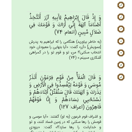
وَ إِذْ قَال‌َ إِبْرَاهِيم‌ُ لِأَبِيه‌ِ آزَرَ أَتَتَّخِذُ
أَصْنَامَاً آلِهَة‌ً إِنِّي‌ أَرَاك‌َ وَ قَوْمَك‌َ فِي‌
ضَلاَل‌ٍ مُبِين‌ٍ (انعام: 74)
(به خاطر بياوريد) هنگامى را كه ابراهيم به پدرش
[عمويش‏] «آزر» گفت: «آيا بتهايى را معبودان خود
انتخاب مى‏كنى؟! من، تو و قوم تو را در گمراهى
آشكارى مى‏بينم.» (74)
وَ قَال‌َ الْمَلَأَُ مِن‌ْ قَوْم‌ِ فِرْعَوْن‌َ أَتَذَرُ
مُوسَي‌ وَ قَوْمَه‌ُ لِيُفْسِدُوا فِي‌ الْأَرْض‌ِ وَ
يَذَرَك‌َ وَ آلِهَتَك‌َ قَال‌َ سَنُقَتِّل‌ُ أَبْنَاءَهُم‌ْ وَ
نَسْتَحْيِي‌ نِسَاءَهُم‌ْ وَ إِنَّا فَوْقَهُم‌ْ
قَاهِرُون‌َ (اعراف: 127)
و اشراف قوم فرعون (به او) گفتند: «آيا موسى و
قومش را رها مى‏كنى كه در زمين فساد كنند، و تو
و خدايانت را رها سازد؟!» گفت: «بزودى