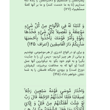
پسرانشان را مى‏كشيم، و دخترانشان را زنده نگه
مى‏داريم (تا به ما خدمت كنند) و ما بر آنها كاملًا
مسلّطيم!» (127)
وَ كَتَبْنَا لَه‌ُ فِي‌ الْأَلْوَاح‌ِ مِن‌ْ كُل‌ِّ شَي‌ْءٍ
مَوْعِظَة‌ً وَ تَفْصِيلاً لِكُل‌ِّ شَي‌ْءٍ فَخُذْهَا
بِقُوَّة‌ٍ وَأْمُرْ قَوْمَك‌َ يَأْخُذُوا بِأَحْسَنِهَا
سَأُرِيكُم‌ْ دَارَ الْفَاسِقِين‌َ (اعراف: 145)
و براى او در الواح اندرزى از هر موضوعى نوشتيم
و بيانى از هر چيز كرديم- «پس آن را با جدّيت
بگير! و به قوم خود بگو: به نيكوترين آنها عمل
كنند! (و آنها كه به مخالفت برخيزند، كيفرشان
دوزخ است) و بزودى جايگاه فاسقان را به شما
نشان خواهم داد!» (145)
وَاخْتَارَ مُوسَي‌ قَوْمَه‌ُ سَبْعِين‌َ رَجُلاً
لِمِيقَاتِنَا فَلَمَّا أَخَذَتْهُم‌ُ الرَّجْفَة‌ُ قَال‌َ رَب‌ِّ
لَوْ شِئْت‌َ أَهْلَكْتَهُمْ‌ مِنْ‌ قَبْل‌ُ وَ إِيَّاي‌َ
أَتُهْلِكُنَا بِمَا فَعَل‌َ السُّفَهَاءُ مِنَّا إِن‌ْ هِي‌َ