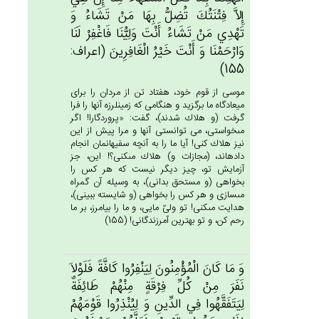
إِلاَّ فِتْنَتُك‌َ تُضِل‌ُّ بِهَا مَنْ‌ تَشَاءُ وَ
تَهْدِي‌ مَنْ‌ تَشَاءُ أَنْت‌َ وَلِيُّنَا فَاغْفِرْ لَنَا
وَارْحَمْنَا وَ أَنْت‌َ خَيْرُ الْغَافِرِين‌َ (اعراف:
155)
موسى از قوم خود، هفتاد تن از مردان را براى
ميعادگاه ما برگزيد و هنگامى كه زمين‏لرزه آنها را فرا
گرفت (و هلاك شدند)، گفت: «پروردگارا! اگر
مى‏خواستى، مى توانستى آنها و مرا پيش از اين
نيز هلاك كنى! آيا ما را به آنچه سفيهانمان انجام
داده‏اند، (مجازات و) هلاك مى‏كنى؟! اين، جز
آزمايش تو، چيز ديگر نيست كه هر كس را
بخواهى (و مستحق بدانى)، به وسيله آن گمراه
مى‏سازى و هر كس را بخواهى (و شايسته ببينى)،
هدايت مى‏كنى! تو ولىّ مايى، و ما را بيامرز، بر ما
رحم كن، و تو بهترين آمرزندگانى! (155)
وَ مَا كَان‌َ الْمُؤْمِنُون‌َ لِيَنْفِرُوا كَافَّة‌ً فَلَوْلاَ
نَفَرَ مِنْ‌ كُل‌ِّ فِرْقَة‌ٍ مِنْهُم‌ْ طَائِفَة‌ٌ
لِيَتَفَقَّهُوا فِي‌ الدِّين‌ِ وَ لِيُنْذِرُوا قَوْمَهُم‌ْ