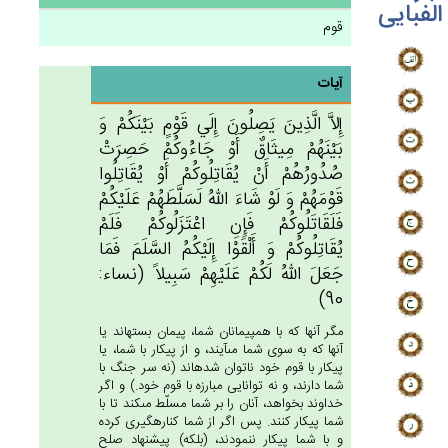
الفبایی
قوم
آیات
إِلاَّ الَّذِين‌َ يَصِلُون‌َ إِلَي‌ قَوْم‌ٍ بَيْنَكُم‌ْ وَ
بَيْنَهُم‌ْ مِيثَاق‌ٌ أَوْ جَاءُوكُم‌ْ حَصِرَت‌ْ
صُدُورُهُم‌ْ أَنْ‌ يُقَاتِلُوكُم‌ْ أَوْ يُقَاتِلُوا
قَوْمَهُم‌ْ وَ لَوْ شَاءَ الله‌ُ لَسَلَّطَهُم‌ْ عَلَيْكُم‌ْ
فَلَقَاتَلُوكُم‌ْ فَإِنِ‌ اعْتَزَلُوكُم‌ْ فَلَم‌ْ
يُقَاتِلُوكُم‌ْ وَ أَلْقَوْا إِلَيْكُم‌ُ السَّلَم‌َ فَمَا
جَعَل‌َ الله‌ُ لَكُم‌ْ عَلَيْهِم‌ْ سَبِيلاً (نساء:
90)
مگر آنها كه با همپيمانان شما، پيمان بسته‏اند يا
آنها كه به سوى شما مى‏آيند، و از پيكار با شما، يا
پيكار با قوم خود ناتوان شده‏اند (نه سر جنگ با
شما دارند، و نه توانايى مبارزه با قوم خود.) و اگر
خداوند بخواهد، آنان را بر شما مسلّط مى‏كند تا با
شما پيكار كنند. پس اگر از شما كناره‏گيرى كرده
و با شما پيكار ننمودند، (بلكه) پيشنهاد صلح