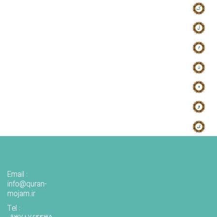
Email :
info@quran-
mojam.ir
Tel :