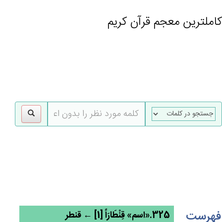
کاملترین معجم قرآن کریم
gle
tion
فهرست
325.«اسم» قِنْطَارَاً [1] ← قنطر