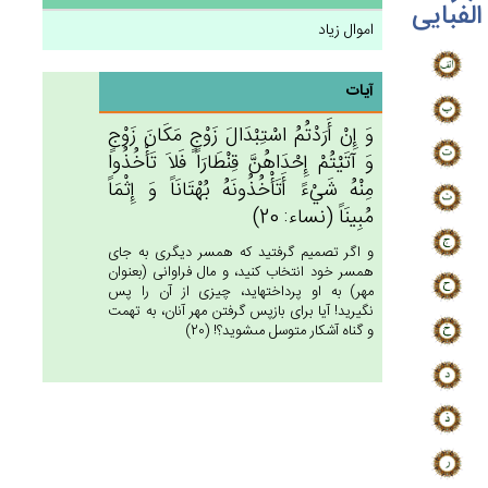
الفبایی
اموال زیاد
آیات
وَ إِن‌ْ أَرَدْتُم‌ُ اسْتِبْدَال‌َ زَوْج‌ٍ مَكَان‌َ زَوْج‌ٍ
وَ آتَيْتُم‌ْ إِحْدَاهُن‌َّ قِنْطَارَاً فَلاَ تَأْخُذُوا
مِنْه‌ُ شَيْءً أَتَأْخُذُونَه‌ُ بُهْتَانَاً وَ إِثْمَاً
مُبِينَاً (نساء: 20)
و اگر تصميم گرفتيد كه همسر ديگرى به جاى
همسر خود انتخاب كنيد، و مال فراوانى (بعنوان
مهر) به او پرداخته‏ايد، چيزى از آن را پس
نگيريد! آيا براى بازپس گرفتن مهر آنان، به تهمت
و گناه آشكار متوسل مى‏شويد؟! (20)