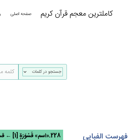
کاملترین معجم قرآن کریم
صفحه اصلی
ر
فهرست الفبایی
228.«اسم» قَسْوَرَة‌ٍ [1] ← قسر- قسور