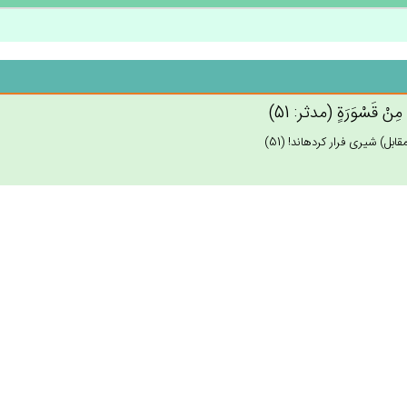
ْ مِنْ‌ قَسْوَرَة‌ٍ (مدثر: 51)
مقابل) شيرى فرار كرده‏اند! (51)