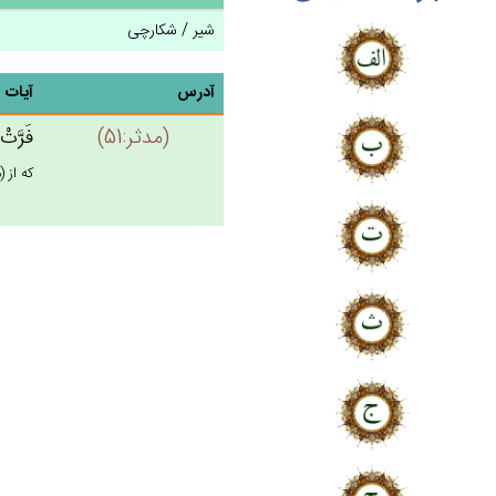
شیر / شکارچی
آدرس
آیات
(مدثر:51)
فَرَّت‌
كه از (