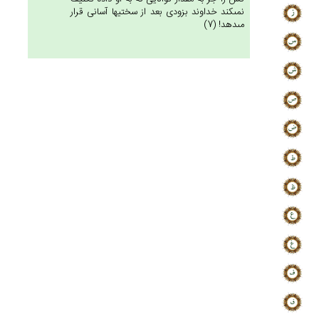
نمى‏كند خداوند بزودى بعد از سختيها آسانى قرار
مى‏دهد! (7)