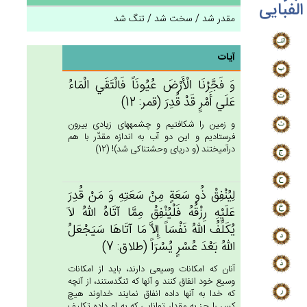
الفبایی
مقدر شد / سخت شد / تنگ شد
آیات
وَ فَجَّرْنَا الْأَرْض‌َ عُيُونَاً فَالْتَقَي‌ الْمَاءُ
عَلَي‌ أَمْرٍ قَدْ قُدِرَ (قمر: 12)
و زمين را شكافتيم و چشمه‏هاى زيادى بيرون
فرستاديم و اين دو آب به اندازه مقدّر با هم
درآميختند (و درياى وحشتناكى شد)! (12)
لِيُنْفِق‌ْ ذُو سَعَة‌ٍ مِنْ‌ سَعَتِه‌ِ وَ مَنْ‌ قُدِرَ
عَلَيْه‌ِ رِزْقُه‌ُ فَلْيُنْفِق‌ْ مِمَّا آتَاه‌ُ الله‌ُ لاَ
يُكَلِّف‌ُ الله‌ُ نَفْسَاً إِلاَّ مَا آتَاهَا سَيَجْعَل‌ُ
الله‌ُ بَعْدَ عُسْرٍ يُسْرَاً (طلاق: 7)
آنان كه امكانات وسيعى دارند، بايد از امكانات
وسيع خود انفاق كنند و آنها كه تنگدستند، از آنچه
كه خدا به آنها داده انفاق نمايند خداوند هيچ
كس را جز به مقدار توانايى كه به او داده تكليف