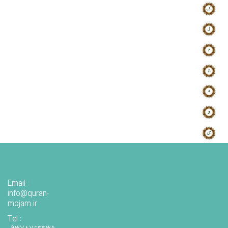
Email :
info@quran-
mojam.ir
Tel :