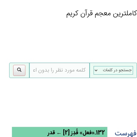
کاملترین معجم قرآن کریم
gle
tion
فهرست
132.«فعل» قُدِرَ [2] ← قدر