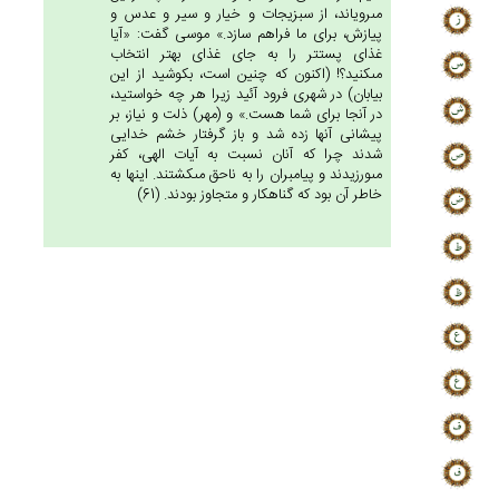
مى‏روياند، از سبزيجات و خيار و سير و عدس و
پيازش، براى ما فراهم سازد.» موسى گفت: «آيا
غذاى پست‏تر را به جاى غذاى بهتر انتخاب
مى‏كنيد؟! (اكنون كه چنين است، بكوشيد از اين
بيابان) در شهرى فرود آئيد زيرا هر چه خواستيد،
در آنجا براى شما هست.» و (مهر) ذلت و نياز، بر
پيشانى آنها زده شد و باز گرفتار خشم خدايى
شدند چرا كه آنان نسبت به آيات الهى، كفر
مى‏ورزيدند و پيامبران را به ناحق مى‏كشتند. اينها به
خاطر آن بود كه گناهكار و متجاوز بودند. (61)