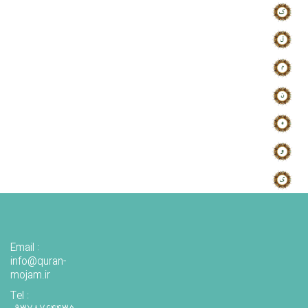
Email :
info@quran-
mojam.ir
Tel :