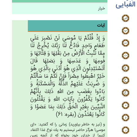
الفبایی
خیار
آیات
وَ إِذْ قُلْتُم‌ْ يَا مُوسَي‌ لَن‌ْ نَصْبِرَ عَلَي‌
طَعَام‌ٍ وَاحِدٍ فَادْع‌ُ لَنَا رَبَّك‌َ يُخْرِج‌ْ لَنَا
مِمَّا تُنْبِت‌ُ الْأَرْض‌ُ مِن‌ْ بَقْلِهَا وَ قِثَّائِهَا وَ
فُومِهَا وَ عَدَسِهَا وَ بَصَلِهَا قَال‌َ
أَتَسْتَبْدِلُون‌َ الَّذِي‌ هُوَ أَدْنَي‌ بِالَّذِي‌ هُوَ
خَيْرٌ اهْبِطُوا مِصْرَاً فَإِن‌َّ لَكُم‌ْ مَا سَأَلْتُم‌ْ
وَ ضُرِبَت‌ْ عَلَيْهِم‌ُ الذِّلَّة‌ُ وَالْمَسْكَنَة‌ُ وَ
بَاءُوا بِغَضَب‌ٍ مِن‌َ الله‌ِ ذَلِك‌َ بِأَنَّهُم‌ْ
كَانُوا يَكْفُرُون‌َ بِآيَات‌ِ الله‌ِ وَ يَقْتُلُون‌َ
النَّبِيِّين‌َ بِغَيْرِ الْحَق‌ِّ ذَلِك‌َ بِمَا عَصَوْا وَ
كَانُوا يَعْتَدُون‌َ (بقره: 61)
و (نيز به خاطر بياوريد) زمانى را كه گفتيد: «اى
موسى! هرگز حاضر نيستيم به يك نوع غذا اكتفاء
كنيم! از خداى خود بخواه كه از آنچه زمين