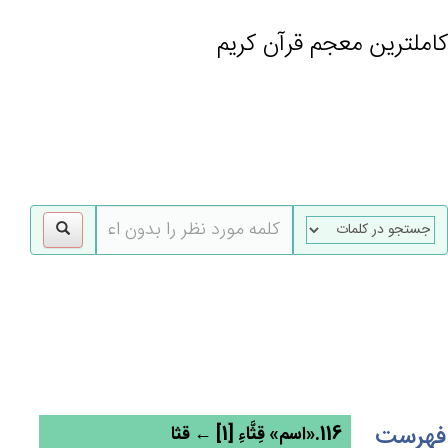
کاملترین معجم قرآن کریم
gle
tion
فهرست
116.«اسم» قِثَّاءِ [1] ← قثا