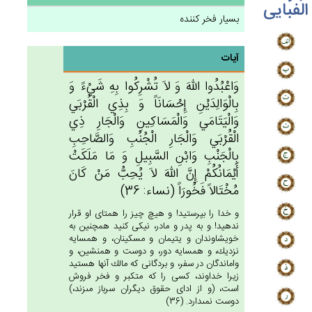
الفبایی
بسیار فخر کننده
آیات
وَاعْبُدُوا الله‌َ وَ لاَ تُشْرِكُوا بِه‌ِ شَيْءً وَ
بِالْوَالِدَيْن‌ِ إِحْسَانَاً وَ بِذِي‌ الْقُرْبَي‌
وَالْيَتَامَي‌ وَالْمَسَاكِين‌ِ وَالْجَارِ ذِي‌
الْقُرْبَي‌ وَالْجَارِ الْجُنُب‌ِ وَالصَّاحِب‌ِ
بِالْجَنْب‌ِ وَابْن‌ِ السَّبِيل‌ِ وَ مَا مَلَكَت‌ْ
أَيْمَانُكُم‌ْ إِن‌َّ الله‌َ لاَ يُحِب‌ُّ مَنْ‌ كَان‌َ
مُخْتَالاً فَخُورَاً (نساء: 36)
و خدا را بپرستيد! و هيچ چيز را همتاى او قرار
ندهيد! و به پدر و مادر، نيكى كنيد همچنين به
خويشاوندان و يتيمان و مسكينان، و همسايه
نزديك، و همسايه دور، و دوست و همنشين، و
واماندگان در سفر، و بردگانى كه مالك آنها هستيد
زيرا خداوند، كسى را كه متكبر و فخر فروش
است، (و از اداى حقوق ديگران سرباز مى‏زند،)
دوست نمى‏دارد. (36)