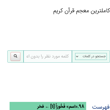
کاملترین معجم قرآن کریم
gle
tion
فهرست
98.«اسم» فَخُورَاً [1] ← فخر