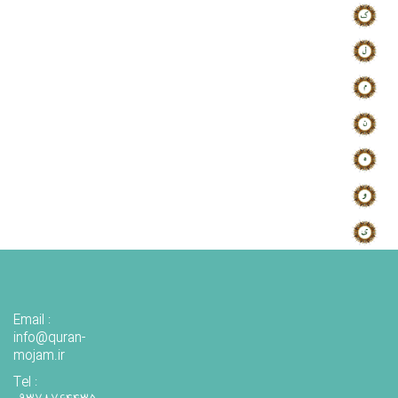
Email :
info@quran-
mojam.ir
Tel :