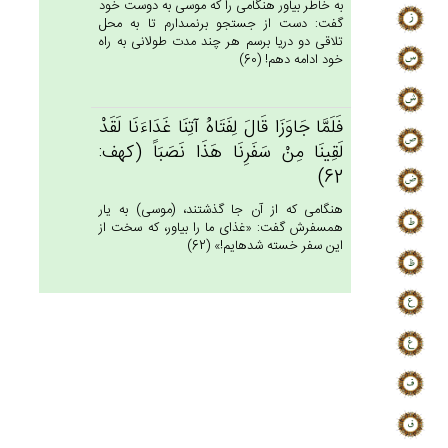
به خاطر بياور هنگامى را كه موسى به دوست خود
گفت: دست از جستجو برنمى‏دارم تا به محل
تلاقى دو دريا برسم هر چند مدت طولانى به راه
خود ادامه دهم! (60)
فَلَمَّا جَاوَزَا قَال‌َ لِفَتَاه‌ُ آتِنَا غَدَاءَنَا لَقَدْ
لَقِينَا مِنْ‌ سَفَرِنَا هَذَا نَصَبَاً (كهف:
62)
هنگامى كه از آن جا گذشتند، (موسى) به يار
همسفرش گفت: «غذاى ما را بياور، كه سخت از
اين سفر خسته شده‏ايم!» (62)