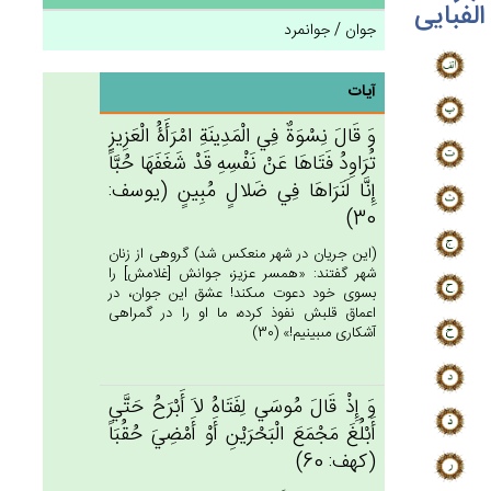
الفبایی
جوان / جوانمرد
آیات
وَ قَال‌َ نِسْوَة‌ٌ فِي‌ الْمَدِينَة‌ِ امْرَأَۀُ الْعَزِيزِ
تُرَاوِدُ فَتَاهَا عَنْ‌ نَفْسِه‌ِ قَدْ شَغَفَهَا حُبَّاً
إِنَّا لَنَرَاهَا فِي‌ ضَلال‌ٍ مُبِين‌ٍ (يوسف:
30)
(اين جريان در شهر منعكس شد) گروهى از زنان
شهر گفتند: «همسر عزيز، جوانش [غلامش‏] را
بسوى خود دعوت مى‏كند! عشق اين جوان، در
اعماق قلبش نفوذ كرده، ما او را در گمراهى
آشكارى مى‏بينيم!» (30)
وَ إِذْ قَال‌َ مُوسَي‌ لِفَتَاه‌ُ لاَ أَبْرَح‌ُ حَتَّي‌
أَبْلُغ‌َ مَجْمَع‌َ الْبَحْرَيْن‌ِ أَوْ أَمْضِي‌َ حُقُبَاً
(كهف: 60)