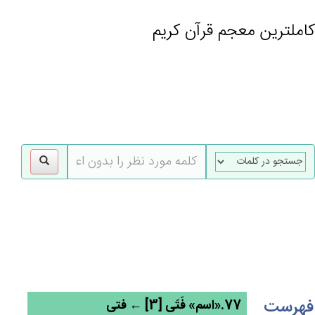
کاملترین معجم قرآن کریم
gle
tion
فهرست
77.«اسم» فَتَی [3] ← فتی