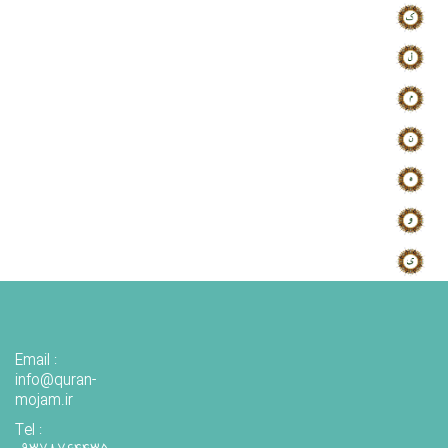
Email :
info@quran-
mojam.ir
Tel :