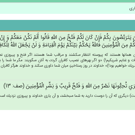
اری
‌َ يَتَرَبَّصُون‌َ بِكُم‌ْ فَإِنْ‌ كَان‌َ لَكُم‌ْ فَتْح‌ٌ مِن‌َ الله‌ِ قَالُوا أَلَم‌ْ نَكُنْ‌ مَعَكُم‌ْ وَ إ
كُمْ‌ مِن‌َ الْمُؤْمِنِين‌َ فَالله‌ُ يَحْكُم‌ُ بَيْنَكُم‌ْ يَوْم‌َ الْقِيَامَة‌ِ وَ لَن‌ْ يَجْعَل‌َ الله‌ُ لِلْ
ن همانها هستند كه پيوسته انتظار مى‏كشند و مراقب شما هستند اگر فتح و پيروزى نصي
ات و غنايم شريكيم!) «و اگر بهره‏اى نصيب كافران گردد، به آنان مى‏گويند: مگر ما شما را 
يك خواهيم بود!)» خداوند در روز رستاخيز، ميان شما داورى مى‏كند و خداوند هرگز كافران را ب
رَي‌ تُحِبُّونَهَا نَصْرٌ مِن‌َ الله‌ِ وَ فَتْح‌ٌ قَرِيب‌ٌ وَ بَشِّرِ الْمُؤْمِنِين‌َ (صف: 13)
ت) ديگرى كه آن را دوست داريد به شما مى‏بخشد، و آن يارى خداوند و پيروزى نزديك است و م