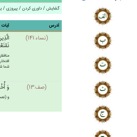
گشایش / داوری کردن / پیروزی / ی
آدرس
آیات
(نساء:141)
الَّذِين
نَمْنَعْ
منافقا
افتخار
شما شر
(صف:13)
وَ أُخْ
و (نعم