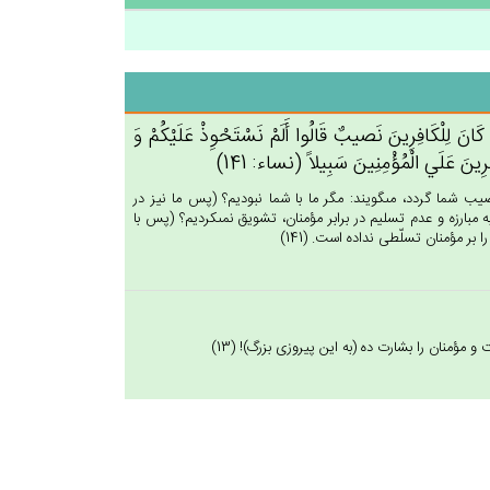
ِنْ‌ كَان‌َ لِلْكَافِرِين‌َ نَصيب‌ٌ قَالُوا أَلَم‌ْ نَسْتَحْوِذْ عَلَيْكُم‌ْ وَ
كَافِرِين‌َ عَلَي‌ الْمُؤْمِنِين‌َ سَبِيلاً (نساء: 141)
ب شما گردد، مى‏گويند: مگر ما با شما نبوديم؟ (پس ما نيز در
به مبارزه و عدم تسليم در برابر مؤمنان، تشويق نمى‏كرديم؟ (پس با
ر مؤمنان تسلّطى نداده است. (141)
ؤمنان را بشارت ده (به اين پيروزى بزرگ)! (13)