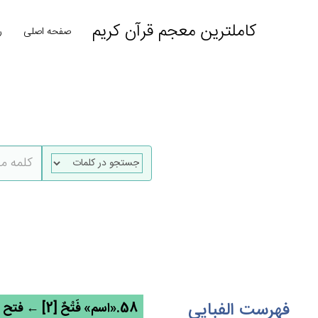
کاملترین معجم قرآن کریم
صفحه اصلی
ر
فهرست الفبایی
58.«اسم» فَتْح‌ٌ [2] ← فتح