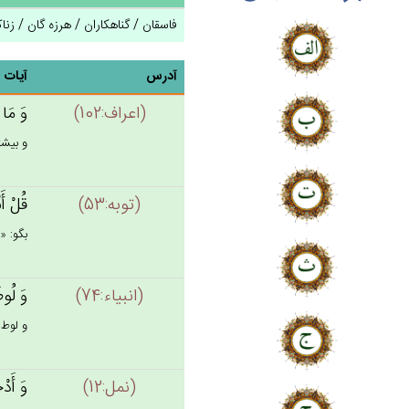
فاسقان / گناهکاران / هرزه گان / زناک
آدرس
آیات
(اعراف:102)
وَ مَا و
و بيشتر
(توبه:53)
قُل‌ْ أَ
بگو: «ا
(انبياء:74)
وَ لُوطَ
و لوط 
(نمل:12)
وَ أَدْ