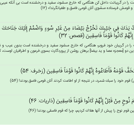
 را در گريبانت داخل كن هنگامى كه خارج مى‏شود، سفيد و درخشنده است بى آنكه عيبى در آ
و قومش فرستاده مى‏شوى آنان قومى فاسق و طغيانگرند!» (12)
ْ يَدَك‌َ فِي‌ جَيْبِك‌َ تَخْرُج‌ْ بَيْضَاءَ مِن‌ْ غَيْرِ سُوءٍ وَاضْمُم‌ْ إِلَيْك‌َ جَنَاحَك‌َ مِن‌َ
‌ِ إِنَّهُم‌ْ كَانُوا قَوْمَاً فَاسِقِين‌َ (قصص: 32)
ا در گريبان خود فروبر، هنگامى كه خارج مى‏شود سفيد و درخشنده است بدون عيب و نق
ين دو [معجزه عصا و يد بيضا] برهان روشن از پروردگارت بسوى فرعون و اطرافيان اوست، كه 
خَف‌َّ قَوْمَه‌ُ فَأَطَاعُوه‌ُ إِنَّهُم‌ْ كَانُوا قَوْمَاً فَاسِقِين‌َ (زخرف: 54)
) قوم خود را سبك شمرد، در نتيجه از او اطاعت كردند آنان قومى فاسق بودند! (54)
‌َ نُوح‌ٍ مِنْ‌ قَبْل‌ُ إِنَّهُم‌ْ كَانُوا قَوْمَاً فَاسِقِين‌َ (ذاريات: 46)
 قوم نوح را پيش از آنها هلاك كرديم، چرا كه قوم فاسقى بودند! (46)