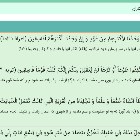
اران
َجَدْنَا لِأَكْثَرِهِم‌ْ مِن‌ْ عَهْدٍ وَ إِن‌ْ وَجَدْنَا أَكْثَرَهُم‌ْ لَفَاسِقِين‌َ (اعراف: 102)
 آنها را بر سر پيمان خود نيافتيم (بلكه) اكثر آنها را فاسق و گنهكار يافتيم! (102)
نْفِقُوا طَوْعَاً أَوْ كَرْهَاً لَن‌ْ يُتَقَبَّل‌َ مِنْكُم‌ْ إِنَّكُم‌ْ كُنْتُم‌ْ قَوْمَاً فَاسِقِين‌َ (توبه: 53)
نفاق كنيد خواه از روى ميل باشد يا اكراه، هرگز از شما پذيرفته نمى‏شود چرا كه شما قوم فاسقى
اً آتَيْنَاه‌ُ حُكْمَاً وَ عِلْمَاً وَ نَجَّيْنَاه‌ُ مِن‌َ الْقَرْيَة‌ِ الَّتِي‌ كَانَت‌ْ تَعْمَل‌ُ الْخَبَائِث
را (به ياد آور) كه به او حكومت و علم داديم و از شهرى كه اعمال زشت و كثيف انجام مى‏دادند
خِل‌ْ يَدَك‌َ فِي‌ جَيْبِك‌َ تَخْرُج‌ْ بَيْضَاءَ مِن‌ْ غَيْرِ سُوءٍ فِي‌ تِسْع‌ِ آيَات‌ٍ إِلَي‌ فِرْعَو