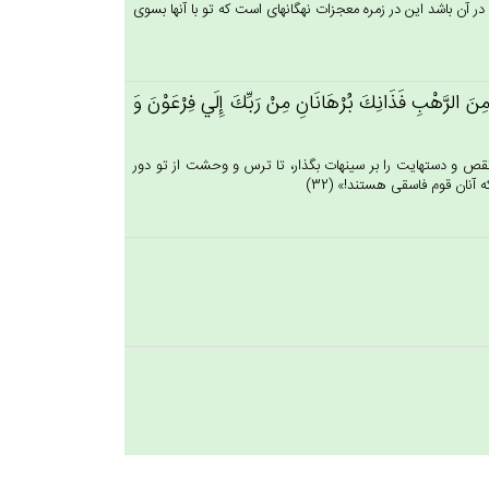
ن باشد اين در زمره معجزات نه‏گانه‏اى است كه تو با آنها بسوى
 الرَّهْب‌ِ فَذَانِك‌َ بُرْهَانَانِ‌ مِنْ‌ رَبِّك‌َ إِلَي‌ فِرْعَوْن‌َ وَ
ص و دستهايت را بر سينه‏ات بگذار، تا ترس و وحشت از تو دور
آنان قوم فاسقى هستند!» (32)