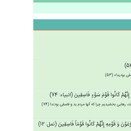
 بوديد!» (53)
‌َ إِنَّهُم‌ْ كَانُوا قَوْم‌َ سَوْءٍ فَاسِقِين‌َ (انبياء: 74)
، رهايى بخشيديم چرا كه آنها مردم بد و فاسقى بودند! (74)
ْن‌َ وَ قَوْمِه‌ِ إِنَّهُم‌ْ كَانُوا قَوْمَاً فَاسِقِين‌َ (نمل: 12)