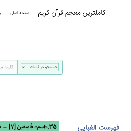
کاملترین معجم قرآن کریم
صفحه اصلی
ر
فهرست الفبایی
35.«اسم» فَاسِقِين‌َ [7] ← فسق