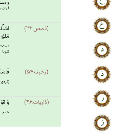
و دستت
فرعون 
(قصص:32)
اسْلُك‌
مَلَئِه
دستت ر
شود! ا
(زخرف:54)
فَاسْتَ
(فرعون
(ذاريات:46)
وَ قَوْم
همچنين