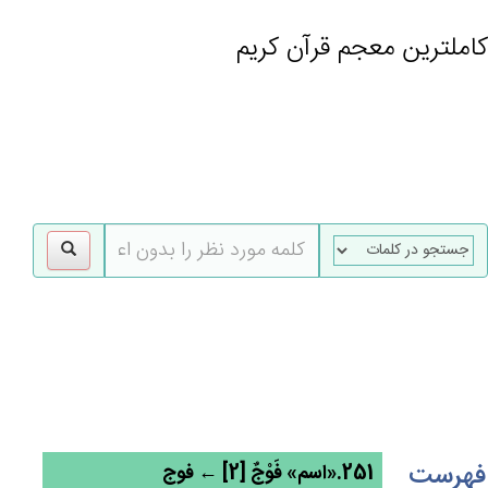
کاملترین معجم قرآن کریم
gle
tion
فهرست
251.«اسم» فَوْج‌ٌ [2] ← فوج