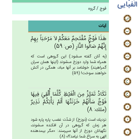
الفبایی
فوج / گروه
آیات
هَذَا فَوْج‌ٌ مُقْتَحِم‌ٌ مَعَكُم‌ْ لاَ مَرْحَبَاً بِهِم‌ْ
إِنَّهُم‌ْ صَالُوا النَّارِ (ص: 59)
(به آنان گفته مى‏شود:) اين گروهى است كه
همراه شما وارد دوزخ مى‏شوند (اينها همان سران
گمراهيند) خوشامد بر آنها مباد، همگى در آتش
خواهند سوخت! (59)
تَكَادُ تَمَيَّزُ مِن‌َ الْغَيْظ‌ِ كُلَّمَا أُلْقِي‌َ فِيهَا
فَوْج‌ٌ سَأَلَهُم‌ْ خَزَنَتُهَا أَلَم‌ْ يَأْتِكُم‌ْ نَذِيرٌ
(ملك: 8)
نزديك است (دوزخ) از شدّت غضب پاره پاره شود
هر زمان كه گروهى در آن افكنده مى‏شوند،
نگهبانان دوزخ از آنها مى‏پرسند: «مگر بيم‏دهنده
الهى به سراغ شما نيامد؟!» (8)