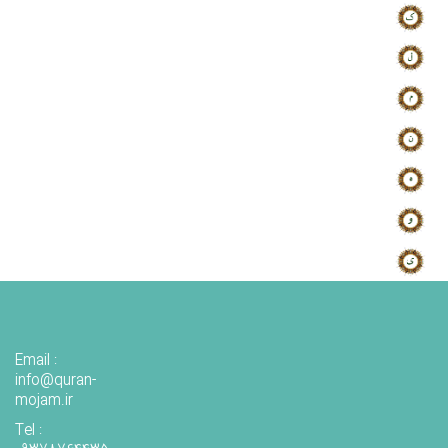
Email :
info@quran-
mojam.ir
Tel :