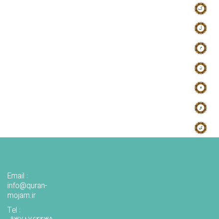
Email :
info@quran-
mojam.ir
Tel :