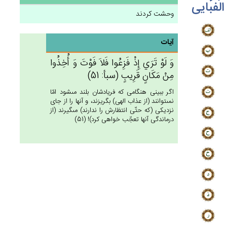
الفبایی
وحشت کردند
آیات
وَ لَوْ تَرَي‌ إِذْ فَزِعُوا فَلاَ فَوْت‌َ وَ أُخِذُوا
مِنْ‌ مَكَان‌ٍ قَرِيب‌ٍ (سبأ: 51)
اگر ببينى هنگامى كه فريادشان بلند مى‏شود امّا
نمى‏توانند (از عذاب الهى) بگريزند، و آنها را از جاى
نزديكى (كه حتّى انتظارش را ندارند) مى‏گيرند (از
درماندگى آنها تعجّب خواهى كرد)! (51)