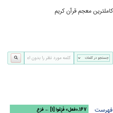
کاملترین معجم قرآن کریم
gle
tion
فهرست
167.«فعل» فَزِعُوا [1] ← فزع