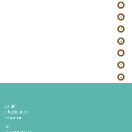
Email :
info@quran-
mojam.ir
Tel :