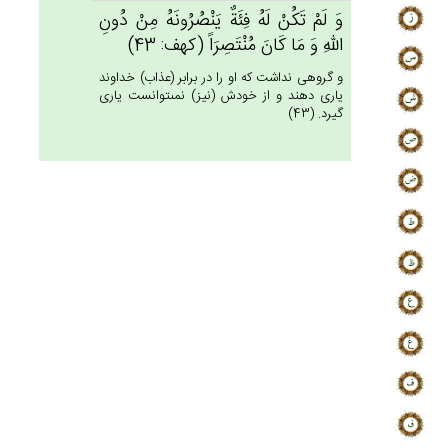
وَ لَم‌ْ تَكُنْ‌ لَه‌ُ فِئَة‌ٌ يَنْصُرُونَه‌ُ مِنْ‌ دُون‌ِ
الله‌ِ وَ مَا كَان‌َ مُنْتَصِرَاً (كهف: 43)
و گروهى نداشت كه او را در برابر (عذاب) خداوند
يارى دهند و از خودش (نيز) نمى‏توانست يارى
گيرد. (43)