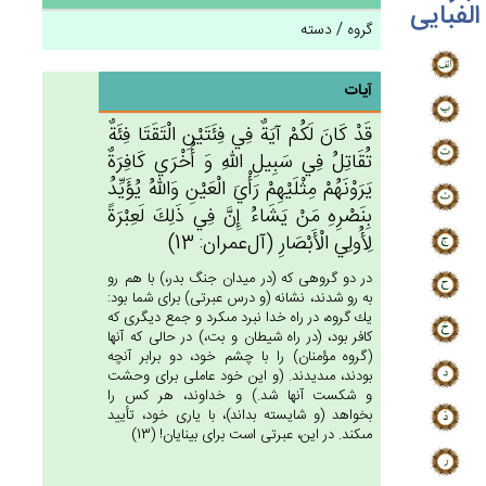
الفبایی
گروه / دسته
آیات
قَدْ كَان‌َ لَكُم‌ْ آيَة‌ٌ فِي‌ فِئَتَيْن‌ِ الْتَقَتَا فِئَة‌ٌ
تُقَاتِل‌ُ فِي‌ سَبِيل‌ِ الله‌ِ وَ أُخْرَي‌ كَافِرَة‌ٌ
يَرَوْنَهُمْ‌ مِثْلَيْهِم‌ْ رَأْي‌َ الْعَيْن‌ِ وَالله‌ُ يُؤَيِّدُ
بِنَصْرِه‌ِ مَنْ‌ يَشَاءُ إِن‌َّ فِي‌ ذَلِك‌َ لَعِبْرَة‌ً
لِأُولِي‌ الْأَبْصَارِ (آل‌عمران: 13)
در دو گروهى كه (در ميدان جنگ بدر،) با هم رو
به رو شدند، نشانه (و درس عبرتى) براى شما بود:
يك گروه، در راه خدا نبرد مى‏كرد و جمع ديگرى كه
كافر بود، (در راه شيطان و بت،) در حالى كه آنها
(گروه مؤمنان) را با چشم خود، دو برابر آنچه
بودند، مى‏ديدند. (و اين خود عاملى براى وحشت
و شكست آنها شد.) و خداوند، هر كس را
بخواهد (و شايسته بداند)، با يارى خود، تأييد
مى‏كند. در اين، عبرتى است براى بينايان! (13)