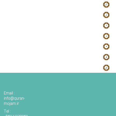
Email :
info@quran-
mojam.ir
Tel :