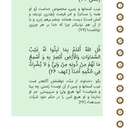
غيب آسمانها و زمين، مخصوص خداست (و او
همه را مى‏داند) و امر قيامت (بقدرى نزديك و
آسان است) درست همانند چشم برهم زدن، و يا
از آن هم نزديكتر چرا كه خدا بر هر چيزى
تواناست! (77)
قُل‌ِ الله‌ُ أَعْلَم‌ُ بِمَا لَبِثُوا لَه‌ُ غَيْب‌ُ
السَّمَاوَات‌ِ وَالْأَرْض‌ِ أَبْصِرْ بِه‌ِ وَ أَسْمِع‌ْ
مَا لَهُمْ‌ مِنْ‌ دُونِه‌ِ مِنْ‌ وَلِي‌ٍّ وَ لاَ يُشْرِك‌ُ
فِي‌ حُكْمِه‌ِ أَحَدَاً (كهف: 26)
بگو: «خداوند از مدّت توقفشان آگاهتر است
غيب آسمانها و زمين از آن اوست! راستى چه بينا
و شنواست! آنها هيچ ولىّ و سرپرستى جز او
ندارند! و او هيچ كس را در حكم خود شركت
نمى‏دهد!» (26)