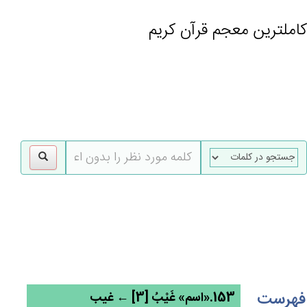
کاملترین معجم قرآن کریم
gle
tion
فهرست
153.«اسم» غَيْب‌ُ [3] ← غیب