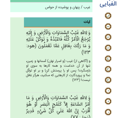
الفبایی
غیب / پنهان و پوشیده از حواس
آیات
وَ لِالله‌ِ غَيْب‌ُ السَّمَاوَات‌ِ وَالْأَرْض‌ِ وَ إِلَيْه‌ِ
يُرْجَع‌ُ الْأَمْرُ كُلُّه‌ُ فَاعْبُدْه‌ُ وَ تَوَكَّل‌ْ عَلَيْه‌ِ
وَ مَا رَبُّك‌َ بِغَافِل‌ٍ عَمَّا تَعْمَلُون‌َ (هود:
123)
و (آگاهى از) غيب (و اسرار نهان) آسمانها و زمين،
تنها از آن خداست و همه كارها به سوى او
بازمى‏گردد! پس او را پرستش كن! و بر او توكّل
نما! و پروردگارت از كارهايى كه مى‏كنيد، هرگز غافل
نيست! (123)
وَ لِالله‌ِ غَيْب‌ُ السَّمَاوَات‌ِ وَالْأَرْض‌ِ وَ مَا
أَمْرُ السَّاعَة‌ِ إِلاَّ كَلَمْح‌ِ الْبَصَرِ أَوْ هُوَ
أَقْرَب‌ُ إِن‌َّ الله‌َ عَلَي‌ كُل‌ِّ شَي‌ْءٍ قَدِيرٌ
(نحل: 77)