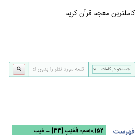
کاملترین معجم قرآن کریم
gle
tion
فهرست
152.«اسم» الْغَيْب‌ِ [33] ← غیب