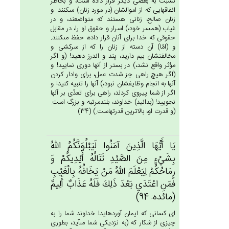
نسبت به بعضى ديگر قرار داده است، و بخاطر
انفاقهايى كه از اموالشان (در مورد زنان) مى‏كنند. و
زنان صالح، زنانى هستند كه متواضعند، و در
غياب (همسر خود،) اسرار و حقوق او را، در مقابل
حقوقى كه خدا براى آنان قرار داده، حفظ مى‏كنند.
و (امّا) آن دسته از زنان را كه از سركشى و
مخالفتشان بيم داريد، پند و اندرز دهيد! (و اگر
مؤثر واقع نشد،) در بستر از آنها دورى نماييد! و
(اگر هيچ راهى جز شدت عمل، براى وادار كردن
آنها به انجام وظايفشان نبود،) آنها را تنبيه كنيد! و
اگر از شما پيروى كردند، راهى براى تعدّى بر آنها
نجوييد! (بدانيد) خداوند، بلندمرتبه و بزرگ است.
(و قدرت او، بالاترين قدرتهاست.) (34)
يَا أَيُّهَا الَّذِين‌َ آمَنُوا لَيَبْلُوَنَّكُم‌ُ الله‌ُ
بِشَي‌ْءٍ مِن‌َ الصَّيْدِ تَنَالُه‌ُ أَيْدِيكُم‌ْ وَ
رِمَاحُكُم‌ْ لِيَعْلَم‌َ الله‌ُ مَنْ‌ يَخَافُه‌ُ بِالْغَيْب‌ِ
فَمَن‌ِ اعْتَدَي‌ بَعْدَ ذَلِك‌َ فَلَه‌ُ عَذَاب‌ٌ أَلِيم‌ٌ
(مائده: 94)
اى كسانى كه ايمان آورده‏ايد! خداوند شما را به
چيزى از شكار كه (به نزديكى شما مى‏آيد، بطورى