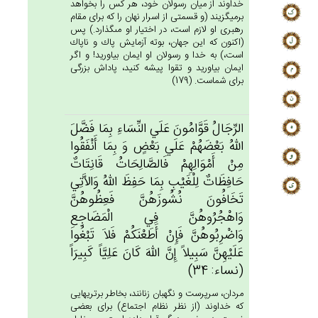
خداوند از ميان رسولان خود، هر كس را بخواهد
برميگزيند (و قسمتى از اسرار نهان را كه براى مقام
رهبرى او لازم است، در اختيار او مى‏گذارد.) پس
(اكنون كه اين جهان، بوته آزمايش پاك و ناپاك
است،) به خدا و رسولان او ايمان بياوريد! و اگر
ايمان بياوريد و تقوا پيشه كنيد، پاداش بزرگى
براى شماست. (179)
الرِّجَال‌ُ قَوَّامُون‌َ عَلَي‌ النِّسَاءِ بِمَا فَضَّل‌َ
الله‌ُ بَعْضَهُم‌ْ عَلَي‌ بَعْض‌ٍ وَ بِمَا أَنْفَقُوا
مِن‌ْ أَمْوَالِهِم‌ْ فَالصَّالِحَات‌ُ قَانِتَات‌ٌ
حَافِظَات‌ٌ لِلْغَيْب‌ِ بِمَا حَفِظ‌َ الله‌ُ وَالاَّتِي
تَخَافُون‌َ نُشُوزَهُن‌َّ فَعِظُوهُن‌َّ
وَاهْجُرُوهُن‌َّ فِي‌ الْمَضَاجِع‌ِ
وَاضْرِبُوهُن‌َّ فَإِن‌ْ أَطَعْنَكُم‌ْ فَلاَ تَبْغُوا
عَلَيْهِن‌َّ سَبِيلاً إِن‌َّ الله‌َ كَان‌َ عَلِيَّاً كَبِيرَاً
(نساء: 34)
مردان، سرپرست و نگهبان زنانند، بخاطر برتريهايى
كه خداوند (از نظر نظام اجتماع) براى بعضى