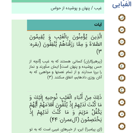
الفبایی
غیب / پنهان و پوشیده از حواس
آیات
الَّذِين‌َ يُؤْمِنُون‌َ بِالْغَيْب‌ِ وَ يُقِيمُون‌َ
الصَّلاة‌َ وَ مِمَّا رَزَقْناهُم‌ْ يُنْفِقُون‌َ (بقره:
3)
(پرهيزكاران) كسانى هستند كه به غيب [آنچه از
حس پوشيده و پنهان است‏] ايمان مى‏آورند و نماز
را برپا مى‏دارند و از تمام نعمتها و مواهبى كه به
آنان روزى داده‏ايم، انفاق مى‏كنند. (3)
ذَلِك‌َ مِن‌ْ أَنْبَاءِ الْغَيْب‌ِ نُوحِيه‌ِ إِلَيْك‌َ وَ
مَا كُنْت‌َ لَدَيْهِم‌ْ إِذْ يُلْقُون‌َ أَقلاَمَهُم‌ْ أَيُّهُم‌ْ
يَكْفُل‌ُ مَرْيَم‌َ وَ مَا كُنْت‌َ لَدَيْهِم‌ْ إِذْ
يَخْتَصِمُون‌َ (آل‌عمران: 44)
(اى پيامبر!) اين، از خبرهاى غيبى است كه به تو