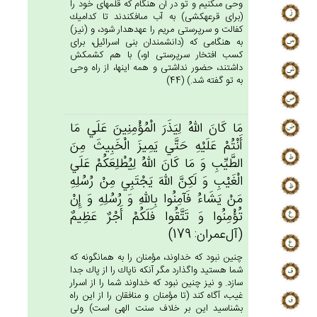
وحى مى‏كنيم و تو در آن هنگام كه قلمهاى خود را
(براى قرعه‏كشى) به آب مى‏افكندند تا كداميك
كفالت و سرپرستى مريم را عهده‏دار شود، و (نيز)
به هنگامى كه (دانشمندان بنى اسرائيل، براى
كسب افتخار سرپرستى او،) با هم كشمكش
داشتند، حضور نداشتى و همه اينها، از راه وحى
به تو گفته شد.) (44)
مَا كَان‌َ الله‌ُ لِيَذَرَ الْمُؤْمِنِين‌َ عَلَي‌ مَا
أَنْتُم‌ْ عَلَيْه‌ِ حَتَّي‌ يَمِيزَ الْخَبِيث‌َ مِن‌َ
الطَّيِّب‌ِ وَ مَا كَان‌َ الله‌ُ لِيُطْلِعَكُم‌ْ عَلَي‌
الْغَيْب‌ِ وَ لَكِنَّ‌ الله‌َ يَجْتَبِي‌ مِنْ‌ رُسُلِه‌ِ
مَنْ‌ يَشَاءُ فَآمِنُوا بِالله‌ِ وَ رُسُلِه‌ِ وَ إِنْ‌
تُؤْمِنُوا وَ تَتَّقُوا فَلَكُم‌ْ أَجْرٌ عَظِيم‌ٌ
(آل‌عمران: 179)
چنين نبود كه خداوند، مؤمنان را به همان‏گونه كه
شما هستيد واگذارد مگر آنكه ناپاك را از پاك جدا
سازد. و نيز چنين نبود كه خداوند شما را از اسرار
غيب، آگاه كند (تا مؤمنان و منافقان را از اين راه
بشناسيد اين بر خلاف سنت الهى است) ولى