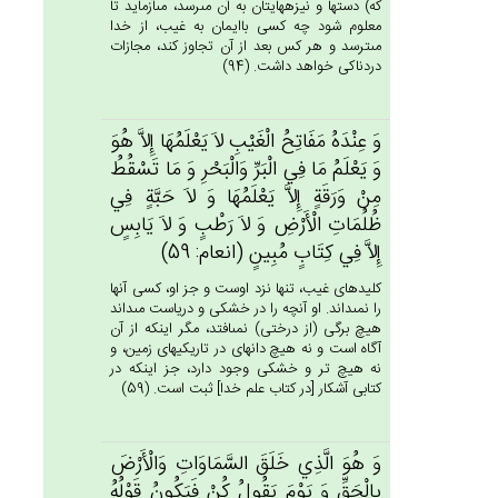
كه) دستها و نيزه‏هايتان به آن مى‏رسد، مى‏آزمايد تا
معلوم شود چه كسى باايمان به غيب، از خدا
مى‏ترسد و هر كس بعد از آن تجاوز كند، مجازات
دردناكى خواهد داشت. (94)
وَ عِنْدَه‌ُ مَفَاتِح‌ُ الْغَيْب‌ِ لاَ يَعْلَمُهَا إِلاَّ هُوَ
وَ يَعْلَم‌ُ مَا فِي‌ الْبَرِّ وَالْبَحْرِ وَ مَا تَسْقُط‌ُ
مِنْ‌ وَرَقَة‌ٍ إِلاَّ يَعْلَمُهَا وَ لاَ حَبَّة‌ٍ فِي‌
ظُلُمَات‌ِ الْأَرْض‌ِ وَ لاَ رَطْب‌ٍ وَ لاَ يَابِس‌ٍ
إِلاَّ فِي‌ كِتَاب‌ٍ مُبِين‌ٍ (انعام: 59)
كليدهاى غيب، تنها نزد اوست و جز او، كسى آنها
را نمى‏داند. او آنچه را در خشكى و درياست مى‏داند
هيچ برگى (از درختى) نمى‏افتد، مگر اينكه از آن
آگاه است و نه هيچ دانه‏اى در تاريكيهاى زمين، و
نه هيچ تر و خشكى وجود دارد، جز اينكه در
كتابى آشكار [در كتاب علم خدا] ثبت است. (59)
وَ هُوَ الَّذِي‌ خَلَق‌َ السَّمَاوَات‌ِ وَالْأَرْض‌َ
بِالْحَق‌ِّ وَ يَوْم‌َ يَقُول‌ُ كُنْ‌ فَيَكُون‌ُ قَوْلُه‌ُ