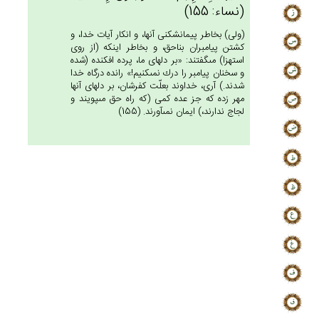
(نساء: 155)
(ولى) بخاطر پيمان‏شكنى آنها، و انكار آيات خدا، و
كشتن پيامبران بناحق، و بخاطر اينكه (از روى
استهزا) مى‏گفتند: «بر دلهاى ما، پرده افكنده (شده
و سخنان پيامبر را درك نمى‏كنيم!» رانده درگاه خدا
شدند.) آرى، خداوند بعلّت كفرشان، بر دلهاى آنها
مهر زده كه جز عده كمى (كه راه حق مى‏پويند و
لجاج ندارند،) ايمان نمى‏آورند. (155)