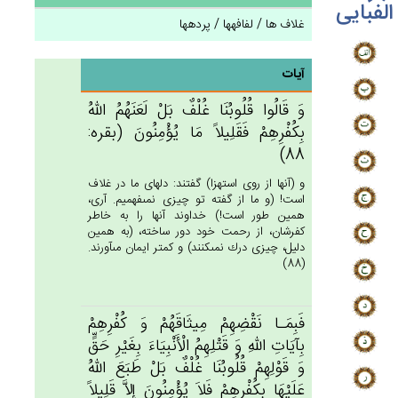
الفبایی
غلاف ها / لفافه‏ها / پرده‏ها
آیات
وَ قَالُوا قُلُوبُنَا غُلْف‌ٌ بَل‌ْ لَعَنَهُم‌ُ الله‌ُ
بِكُفْرِهِم‌ْ فَقَلِيلاً مَا يُؤْمِنُون‌َ (بقره:
88)
و (آنها از روى استهزا) گفتند: دلهاى ما در غلاف
است! (و ما از گفته تو چيزى نمى‏فهميم. آرى،
همين طور است!) خداوند آنها را به خاطر
كفرشان، از رحمت خود دور ساخته، (به همين
دليل، چيزى درك نمى‏كنند) و كمتر ايمان مى‏آورند.
(88)
فَبِمَـا نَقْضِهِمْ‌ مِيثَاقَهُم‌ْ وَ كُفْرِهِمْ‌
بِآيَات‌ِ الله‌ِ وَ قَتْلِهِم‌ُ الْأَنْبِيَاءَ بِغَيْرِ حَق‌ٍّ
وَ قَوْلِهِم‌ْ قُلُوبُنَا غُلْف‌ٌ بَل‌ْ طَبَع‌َ الله‌ُ
عَلَيْهَا بِكُفْرِهِم‌ْ فَلاَ يُؤْمِنُون‌َ إِلاَّ قَلِيلاً