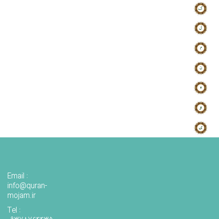
Email :
info@quran-
mojam.ir
Tel :