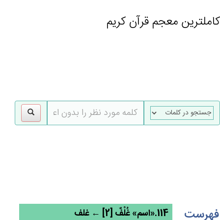
کاملترین معجم قرآن کریم
gle
tion
فهرست
114.«اسم» غُلْف‌ٌ [2] ← غلف