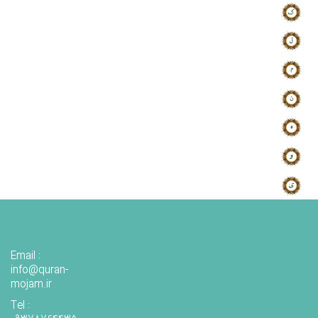
Email :
info@quran-
mojam.ir
Tel :