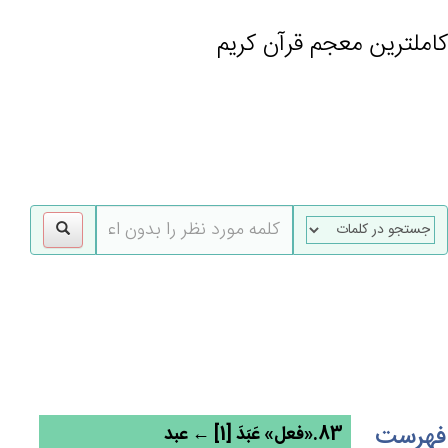
کاملترین معجم قرآن کریم
gle
tion
فهرست
83.«فعل» عَبَدَ [1] ← عبد