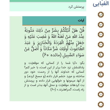
الفبایی
پرستش کرد
آیات
قُل‌ْ هَل‌ْ أُنَبِّئُكُمْ‌ بِشَرٍّ مِنْ‌ ذَلِك‌َ مَثُوبَة‌ً
عِنْدَ الله‌ِ مَنْ‌ لَعَنَه‌ُ الله‌ُ وَ غَضِب‌َ عَلَيْه‌ِ وَ
جَعَل‌َ مِنْهُم‌ُ الْقِرَدَة‌َ وَالْخَنَازِيرَ وَ عَبَدَ
الطَّاغُوت‌َ أُولَئِك‌َ شَرٌّ مَكَانَاً وَ أَضَل‌ُّ عَنْ‌
سَوَاءِ السَّبِيل‌ِ (مائده: 60)
بگو: «آيا شما را از كسانى كه موقعيّت و
پاداششان نزد خدا برتر از اين است، با خبر كنم؟
كسانى كه خداوند آنها را از رحمت خود دور
ساخته، و مورد خشم قرار داده، (و مسخ كرده،) و
از آنها، ميمونها و خوكهايى قرار داده، و پرستش
بت كرده‏اند موقعيّت و محل آنها، بدتر است و از
راه راست، گمراهترند.» (60)