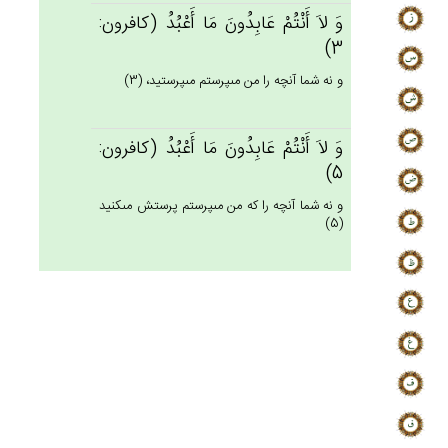
وَ لاَ أَنْتُم‌ْ عَابِدُون‌َ مَا أَعْبُدُ (كافرون:
3)
و نه شما آنچه را من مى‏پرستم مى‏پرستيد، (3)
وَ لاَ أَنْتُم‌ْ عَابِدُون‌َ مَا أَعْبُدُ (كافرون:
5)
و نه شما آنچه را كه من مى‏پرستم پرستش مى‏كنيد
(5)