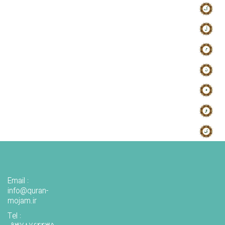
Email :
info@quran-
mojam.ir
Tel :