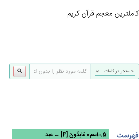
کاملترین معجم قرآن کریم
gle
tion
فهرست
5.«اسم» عَابِدُون‌َ [4] ← عبد