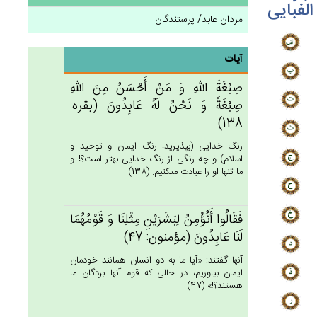
الفبایی
مردان عابد/ پرستندگان
آیات
صِبْغَة‌َ الله‌ِ وَ مَن‌ْ أَحْسَن‌ُ مِن‌َ الله‌ِ
صِبْغَة‌ً وَ نَحْن‌ُ لَه‌ُ عَابِدُون‌َ (بقره:
138)
رنگ خدايى (بپذيريد! رنگ ايمان و توحيد و
اسلام) و چه رنگى از رنگ خدايى بهتر است؟! و
ما تنها او را عبادت مى‏كنيم. (138)
فَقَالُوا أَنُؤْمِن‌ُ لِبَشَرَيْن‌ِ مِثْلِنَا وَ قَوْمُهُمَا
لَنَا عَابِدُون‌َ (مؤمنون: 47)
آنها گفتند: «آيا ما به دو انسان همانند خودمان
ايمان بياوريم، در حالى كه قوم آنها بردگان ما
هستند؟!» (47)