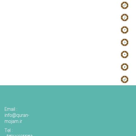
Email :
info@quran-
mojam.ir
Tel :