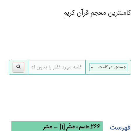
کاملترین معجم قرآن کریم
gle
tion
فهرست
266.«اسم» عَشْرِ [1] ← عشر