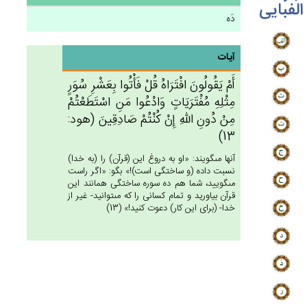
الفبایی
دَه
آیات
أَم‌ْ يَقُولُون‌َ افْتَرَاه‌ُ قُل‌ْ فَأْتُوا بِعَشْرِ سُوَرٍ
مِثْلِه‌ِ مُفْتَرَيَات‌ٍ وَادْعُوا مَن‌ِ اسْتَطَعْتُمْ‌
مِنْ‌ دُون‌ِ الله‌ِ إِنْ‌ كُنْتُم‌ْ صَادِقِين‌َ (هود:
13)
آنها مى‏گويند: «او به دروغ اين (قرآن) را (به خدا)
نسبت داده (و ساختگى است)!» بگو: «اگر راست
مى‏گوييد، شما هم ده سوره ساختگى همانند اين
قرآن بياوريد و تمام كسانى را كه مى‏توانيد- غير از
خدا- (براى اين كار) دعوت كنيد!» (13)