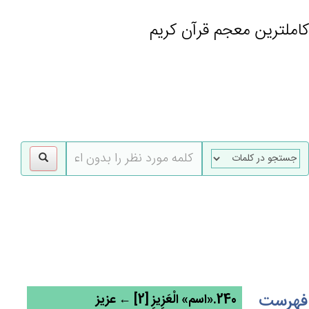
کاملترین معجم قرآن کریم
gle
tion
فهرست
240.«اسم» الْعَزِيزِ [2] ← عزیز