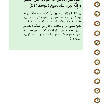
وَ إِنَّه‌ُ لَمِن‌َ الصَّادِقِين‌َ (يوسف: 51)
(پادشاه آن زنان را طلبيد و) گفت: «به هنگامى كه
يوسف را به سوى خويش دعوت كرديد، جريان
كار شما چه بود؟» گفتند: «منزّه است خدا، ما
هيچ عيبى در او نيافتيم!» (در اين هنگام) همسر
عزيز گفت: «الآن حق آشكار گشت! من بودم كه
او را به سوى خود دعوت كردم و او از راستگويان
است! (51)