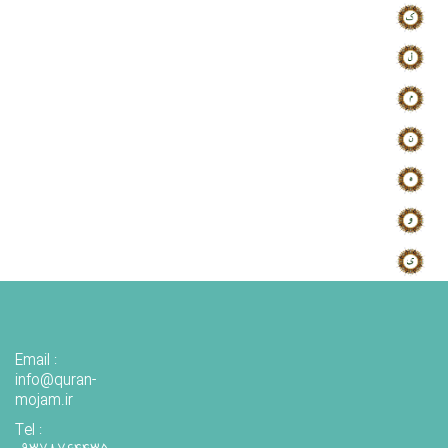
Email :
info@quran-
mojam.ir
Tel :