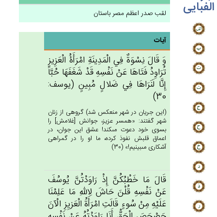
الفبایی
لقب صدر اعظم مصر باستان
آیات
وَ قَال‌َ نِسْوَة‌ٌ فِي‌ الْمَدِينَة‌ِ امْرَأَۀُ الْعَزِيزِ
تُرَاوِدُ فَتَاهَا عَنْ‌ نَفْسِه‌ِ قَدْ شَغَفَهَا حُبَّاً
إِنَّا لَنَرَاهَا فِي‌ ضَلال‌ٍ مُبِين‌ٍ (يوسف:
30)
(اين جريان در شهر منعكس شد) گروهى از زنان
شهر گفتند: «همسر عزيز، جوانش [غلامش‏] را
بسوى خود دعوت مى‏كند! عشق اين جوان، در
اعماق قلبش نفوذ كرده، ما او را در گمراهى
آشكارى مى‏بينيم!» (30)
قَال‌َ مَا خَطْبُكُن‌َّ إِذْ رَاوَدْتُن‌َّ يُوسُف‌َ
عَنْ‌ نَفْسِه‌ِ قُلْن‌َ حَاش‌َ لِالله‌ِ مَا عَلِمْنَا
عَلَيْه‌ِ مِنْ‌ سُوءٍ قَالَت‌ِ امْرَأَة‌ُ الْعَزيِزِ الْآن‌َ
حَصْحَص‌َ الْحَق‌ُّ أَنَا رَاوَدْتُه‌ُ عَنْ‌ نَفْسِه‌ِ