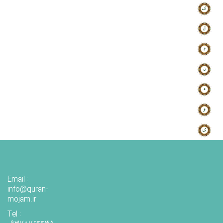
Email :
info@quran-
mojam.ir
Tel :