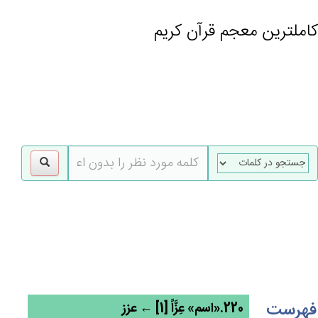
کاملترین معجم قرآن کریم
gle
tion
فهرست
220.«اسم» عِزَّاً [1] ← عزز