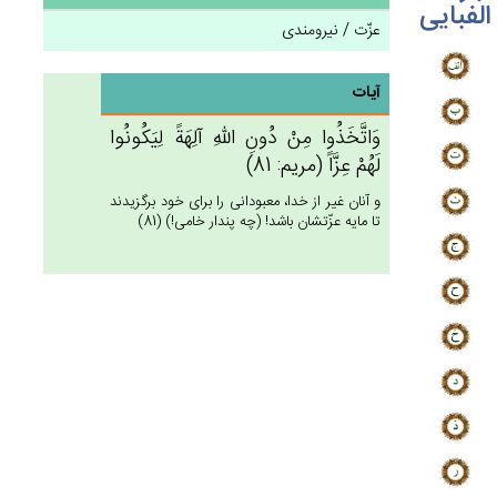
الفبایی
عزّت / نیرومندی
آیات
وَاتَّخَذُوا مِنْ‌ دُون‌ِ الله‌ِ آلِهَة‌ً لِيَكُونُوا
لَهُم‌ْ عِزَّاً (مريم: 81)
و آنان غير از خدا، معبودانى را براى خود برگزيدند
تا مايه عزّتشان باشد! (چه پندار خامى!) (81)