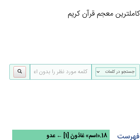
کاملترین معجم قرآن کریم
gle
tion
فهرست
18.«اسم» عَادُون‌َ [1] ← عدو