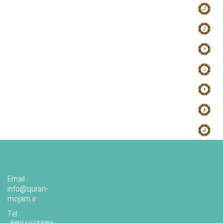
Email :
info@quran-
mojam.ir
Tel :