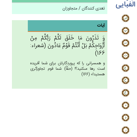
الفبایی
تعدی کنندگان / متجاوزان
آیات
وَ تَذَرُون‌َ مَا خَلَق‌َ لَكُم‌ْ رَبُّكُمْ‌ مِن‌ْ
أَزْوَاجِكُمْ‌ بَل‌ْ أَنْتُم‌ْ قَوْم‌ٌ عَادُون‌َ (شعراء:
166)
و همسرانى را كه پروردگارتان براى شما آفريده
است رها مى‏كنيد؟! (حقّاً) شما قوم تجاوزگرى
هستيد!» (166)