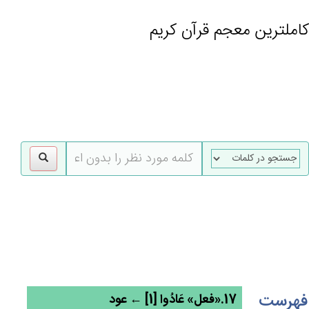
کاملترین معجم قرآن کریم
gle
tion
فهرست
17.«فعل» عَادُوا [1] ← عود