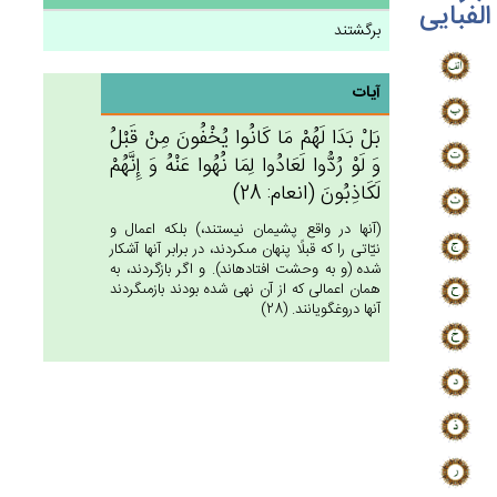
الفبایی
برگشتند
آیات
بَل‌ْ بَدَا لَهُمْ‌ مَا كَانُوا يُخْفُون‌َ مِنْ‌ قَبْل‌ُ
وَ لَوْ رُدُّوا لَعَادُوا لِمَا نُهُوا عَنْه‌ُ وَ إِنَّهُم‌ْ
لَكَاذِبُون‌َ (انعام: 28)
(آنها در واقع پشيمان نيستند،) بلكه اعمال و
نيّاتى را كه قبلًا پنهان مى‏كردند، در برابر آنها آشكار
شده (و به وحشت افتاده‏اند). و اگر بازگردند، به
همان اعمالى كه از آن نهى شده بودند بازمى‏گردند
آنها دروغگويانند. (28)