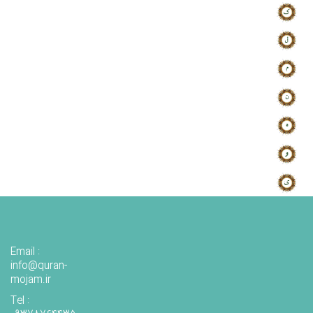
Email :
info@quran-
mojam.ir
Tel :