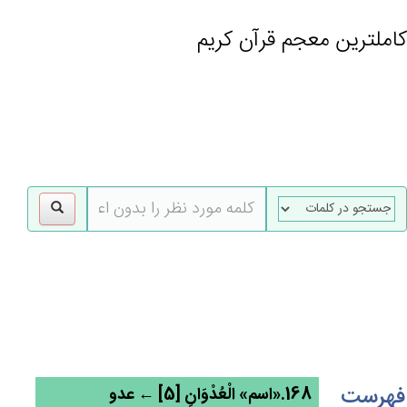
کاملترین معجم قرآن کریم
gle
tion
فهرست
168.«اسم» الْعُدْوَان‌ِ [5] ← عدو