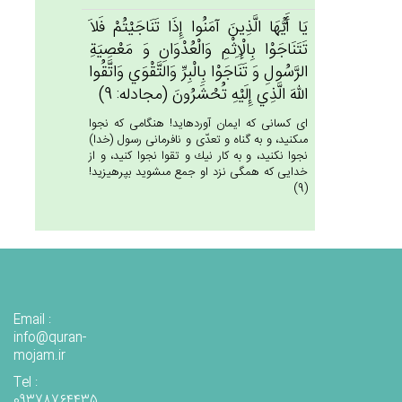
يَا أَيُّهَا الَّذِين‌َ آمَنُوا إِذَا تَنَاجَيْتُم‌ْ فَلاَ
تَتَنَاجَوْا بِالْإِثْم‌ِ وَالْعُدْوَان‌ِ وَ مَعْصِيَة‌ِ
الرَّسُول‌ِ وَ تَنَاجَوْا بِالْبِرِّ وَالتَّقْوَي‌ وَاتَّقُوا
الله‌َ الَّذِي‌ إِلَيْه‌ِ تُحْشَرُون‌َ (مجادله: 9)
اى كسانى كه ايمان آورده‏ايد! هنگامى كه نجوا
مى‏كنيد، و به گناه و تعدّى و نافرمانى رسول (خدا)
نجوا نكنيد، و به كار نيك و تقوا نجوا كنيد، و از
خدايى كه همگى نزد او جمع مى‏شويد بپرهيزيد!
(9)
Email :
info@quran-
mojam.ir
Tel :
09378764435