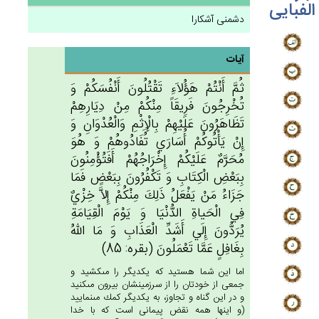
الفبایی
دشمنی آشکارا
آیات
ثُم‌َّ أَنْتُم‌ْ هَؤُلاَءِ تَقْتُلُون‌َ أَنْفُسَكُم‌ْ وَ
تُخْرِجُون‌َ فَرِيقَاً مِنْكُم‌ْ مِن‌ْ دِيَارِهِم‌ْ
تَظَاهَرُون‌َ عَلَيْهِم‌ْ بِالْإِثْم‌ِ وَالْعُدْوَان‌ِ وَ
إِن‌ْ يَأْتُوكُم‌ْ أُسَارَي‌ تُفَادُوهُم‌ْ وَ هُوَ
مُحَرَّم‌ٌ عَلَيْكُم‌ْ إِخْرَاجُهُم‌ْ أَفَتُؤْمِنُون‌َ
بِبَعْض‌ِ الْكِتَاب‌ِ وَ تَكْفُرُون‌َ بِبَعْض‌ٍ فَمَا
جَزَاءُ مَن‌ْ يَفْعَل‌ُ ذَلِك‌َ مِنْكُم‌ْ إِلاَّ خِزْي‌ٌ
فِي‌ الْحَياة‌ِ الدُّنْيَا وَ يَوْم‌َ الْقِيَامَة‌ِ
يُرَدُّون‌َ إِلَي‌ أَشَدِّ الْعَذَاب‌ِ وَ مَا الله‌ُ
بِغَافِل‌ٍ عَمَّا تَعْمَلُون‌َ (بقره: 85)
اما اين شما هستيد كه يكديگر را مى‏كشيد و
جمعى از خودتان را از سرزمينشان بيرون مى‏كنيد
و در اين گناه و تجاوز، به يكديگر كمك مى‏نماييد
(و اينها همه نقض پيمانى است كه با خدا