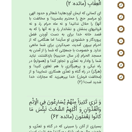
الْعِقَاب‌ِ (مائده: 2)
اى كسانى كه ايمان آورده‏ايد! شعائر و حدود الهى
(و مراسم حج را محترم بشمريد! و مخالفت با
آنها) را حلال ندانيد! و نه ماه حرام را، و نه
قربانيهاى بى‏نشان و نشاندار را، و نه آنها را كه به
قصد خانه خدا براى به دست آوردن فضل
پروردگار و خشنودى او مى‏آيند! اما هنگامى كه از
احرام بيرون آمديد، صيدكردن براى شما مانعى
ندارد. و خصومت با جمعيّتى كه شما را از آمدن به
مسجد الحرام (در سال حديبيه) بازداشتند، نبايد
شما را وادار به تعدّى و تجاوز كند! و (همواره) در
راه نيكى و پرهيزگارى با هم تعاون كنيد! و
(هرگز) در راه گناه و تعدّى همكارى ننماييد! و از
(مخالفت فرمان) خدا بپرهيزيد كه مجازات خدا
شديد است! (2)
وَ تَرَي‌ كَثِيرَاً مِنْهُم‌ْ يُسَارِعُون‌َ فِي‌ الْإِثْم‌ِ
وَالْعُدْوَان‌ِ وَ أَكْلِهِم‌ُ السُّحْت‌َ لَبِئْس‌َ مَا
كَانُوا يَعْمَلُون‌َ (مائده: 62)
بسيارى از آنان را مى‏بينى كه در گناه و تعدّى، و
خوردن مال حرام، شتاب مى‏كنند! چه زشت است