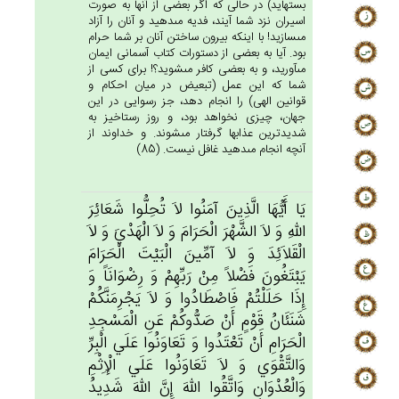
بسته‏ايد) در حالى كه اگر بعضى از آنها به صورت
اسيران نزد شما آيند، فديه مى‏دهيد و آنان را آزاد
مى‏سازيد! با اينكه بيرون ساختن آنان بر شما حرام
بود. آيا به بعضى از دستورات كتاب آسمانى ايمان
مى‏آوريد، و به بعضى كافر مى‏شويد؟! براى كسى از
شما كه اين عمل (تبعيض در ميان احكام و
قوانين الهى) را انجام دهد، جز رسوايى در اين
جهان، چيزى نخواهد بود، و روز رستاخيز به
شديدترين عذابها گرفتار مى‏شوند. و خداوند از
آنچه انجام مى‏دهيد غافل نيست. (85)
يَا أَيُّهَا الَّذِين‌َ آمَنُوا لاَ تُحِلُّوا شَعَائِرَ
الله‌ِ وَ لاَ الشَّهْرَ الْحَرَام‌َ وَ لاَ الْهَدْي‌َ وَ لاَ
الْقَلاَئِدَ وَ لاَ آمِّين‌َ الْبَيْت‌َ الْحَرَام‌َ
يَبْتَغُون‌َ فَضْلاً مِنْ‌ رَبِّهِم‌ْ وَ رِضْوَانَاً وَ
إِذَا حَلَلْتُم‌ْ فَاصْطَادُوا وَ لاَ يَجْرِمَنَّكُم‌ْ
شَنَئَان‌ُ قَوْم‌ٍ أَنْ‌ صَدُّوكُم‌ْ عَن‌ِ الْمَسْجِدِ
الْحَرَام‌ِ أَنْ‌ تَعْتَدُوا وَ تَعَاوَنُوا عَلَي‌ الْبِرِّ
وَالتَّقْوَي‌ وَ لاَ تَعَاوَنُوا عَلَي‌ الْإِثْم‌ِ
وَالْعُدْوَان‌ِ وَاتَّقُوا الله‌َ إِن‌َّ الله‌َ شَدِيدُ