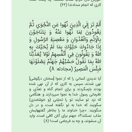
كارى كه انجام مى‏دادند! (62)
أَلَم‌ْ تَرَ إِلَي‌ الَّذِين‌َ نُهُوا عَن‌ِ النَّجْوَي‌ ثُم‌َّ
يَعُودُون‌َ لِمَا نُهُوا عَنْه‌ُ وَ يَتَنَاجَوْن‌َ
بِالْإِثْم‌ِ وَالْعُدْوَان‌ِ وَ مَعْصِيَة‌ِ الرَّسُول‌ِ وَ
إِذَا جَاءُوك‌َ حَيَّوْك‌َ بِمَا لَم‌ْ يُحَيِّك‌َ بِه‌ِ
الله‌ُ وَ يَقُولُون‌َ فِي‌ أَنْفُسِهِم‌ْ لَوْلاَ يُعَذِّبُنَا
الله‌ُ بِمَا نَقُول‌ُ حَسْبُهُم‌ْ جَهَنَّم‌ُ يَصْلَوْنَهَا
فَبِئْس‌َ الْمَصِيرُ (مجادله: 8)
آيا نديدى كسانى را كه از نجوا [سخنان درگوشى‏]
نهى شدند، سپس به كارى كه از آن نهى شده
بودند بازمى‏گردند و براى انجام گناه و تعدّى و
نافرمانى رسول خدا به نجوا مى‏پردازند و هنگامى
كه نزد تو مى‏آيند تو را تحيّتى (و خوشامدى)
مى‏گويند كه خدا به تو نگفته است، و در دل
مى‏گويند: «چرا خداوند ما را بخاطر گفته‏هايمان
عذاب نمى‏كند؟!» جهنم براى آنان كافى است، وارد
آن مى‏شوند، و چه بد فرجامى است! (8)