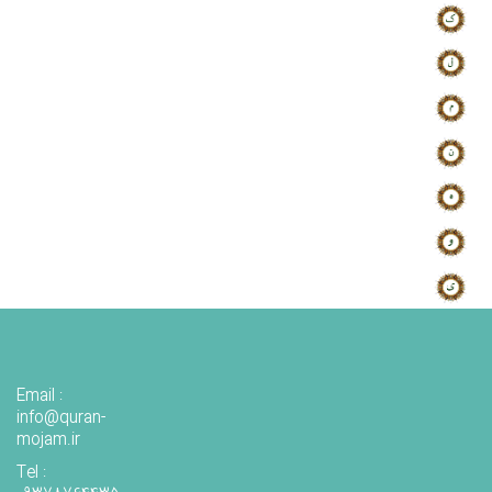
Email :
info@quran-
mojam.ir
Tel :