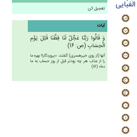
الفبایی
تعجیل کن
آیات
وَ قَالُوا رَبَّنَا عَجِّلْ‌ لَنَا قِطَّنَا قَبْل‌َ يَوْم‌ِ
الْحِسَاب‌ِ (ص: 16)
آنها (از روى خيره‏سرى) گفتند: «پروردگارا! بهره ما
را از عذاب هر چه زودتر قبل از روز حساب به ما
ده!» (16)