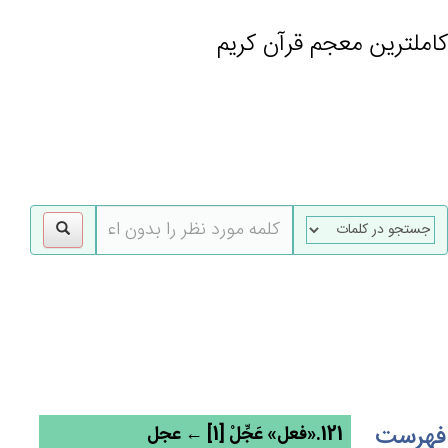
کاملترین معجم قرآن کریم
gle
tion
فهرست
121.«فعل» عَجِّلْ [1] ← عجل