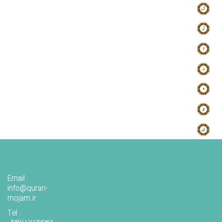
Email :
info@quran-
mojam.ir
Tel :