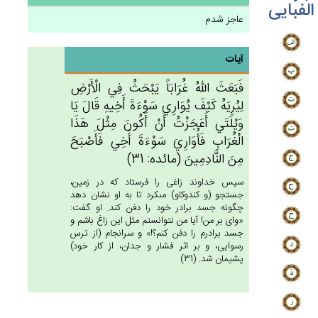
الفبایی
عاجز شدم
آیات
فَبَعَث‌َ الله‌ُ غُرَابَاً يَبْحَث‌ُ فِي‌ الْأَرْض‌ِ
لِيُرِيَه‌ُ كَيْف‌َ يُوَارِي‌ سَوْءَة‌َ أَخِيه‌ِ قَال‌َ يَا
وَيْلَتَي‌ أَعَجَزْت‌ُ أَن‌ْ أَكُون‌َ مِثْل‌َ هَذَا
الْغُرَاب‌ِ فَأُوَارِي‌َ سَوْءَة‌َ أَخِي‌ فَأَصْبَح‌َ
مِن‌َ النَّادِمِين‌َ (مائده: 31)
سپس خداوند زاغى را فرستاد كه در زمين،
جستجو (و كندوكاو) مى‏كرد تا به او نشان دهد
چگونه جسد برادر خود را دفن كند. او گفت:
«واى بر من! آيا من نتوانستم مثل اين زاغ باشم و
جسد برادرم را دفن كنم؟!» و سرانجام (از ترس
رسوايى، و بر اثر فشار و جدان، از كار خود)
پشيمان شد. (31)