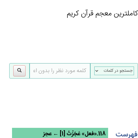
کاملترین معجم قرآن کریم
gle
tion
فهرست
118.«فعل» عَجَزْت‌ُ [1] ← عجز