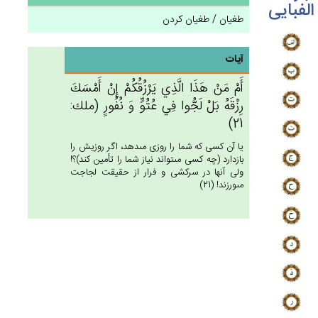
الفبایی
طغیان / طغیان کردن
آیات
أَمْ مَن‌ْ هَذَا الَّذِي‌ يَرْزُقُكُم‌ْ إِن‌ْ أَمْسَك‌َ
رِزْقَه‌ُ بَلْ‌ لَجُّوا فِي‌ عُتُوٍّ وَ نُفُورٍ (ملك:
21)
يا آن كسى كه شما را روزى مى‏دهد، اگر روزيش را
بازدارد (چه كسى مى‏تواند نياز شما را تأمين كند)؟!
ولى آنها در سركشى و فرار از حقيقت لجاجت
مى‏ورزند! (21)