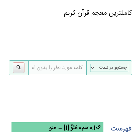
کاملترین معجم قرآن کریم
gle
tion
فهرست
106.«اسم» عُتُوٍّ [1] ← عتو