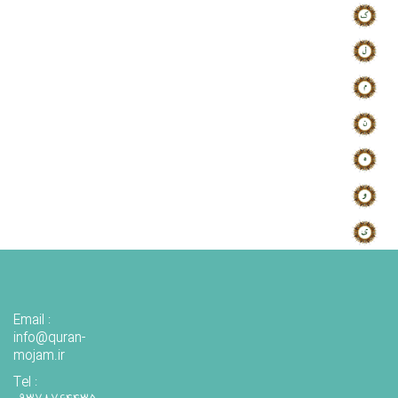
Email :
info@quran-
mojam.ir
Tel :