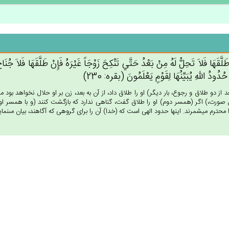
طَلَّقَهَا فَلاَ تَحِل‌ُّ لَه‌ُ مِنْ‌ بَعْدُ حَتَّي‌ تَنْكِح‌َ زَوْجَاً غَيْرَه‌ُ فَإِنْ‌ طَلَّقَهَا فَلاَ جُنَ
حُدُودُ الله‌ِ يُبَيِّنُهَا لِقَوْم‌ٍ يَعْلَمُون‌َ (بقره: 230)
عد از دو طلاق و رجوع، بار ديگر) او را طلاق داد، از آن به بعد، زن بر او حلال نخواهد بو
 صورت،) اگر (همسر دوم) او را طلاق گفت، گناهى ندارد كه بازگشت كنند (و با همسر اول،
 محترم ميشمرند. اينها حدود الهى است كه (خدا) آن را براى گروهى كه آگاهند، بيان مى‏نمايد. (