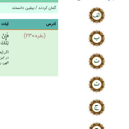
گمان کردند / بیقین دانستند
آدرس
آیات
(بقره:230)
فَإِنْ‌ 
تِلْك‌َ 
اگر (ب
در اين
الهى را