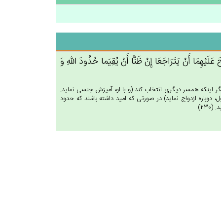
اح‌َ عَلَيْهِمَا أَن‌ْ يَتَرَاجَعَا إِن‌ْ ظَنَّا أَنْ‌ يُقِيَما حُدُودَ الله‌ِ وَ
د مگر اينكه همسر ديگرى انتخاب كند (و با او، آميزش جنسى نمايد.
 دوباره ازدواج نمايد) در صورتى كه اميد داشته باشند كه حدود
230)