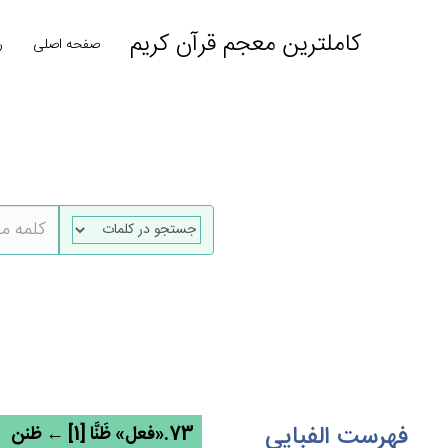
کاملترین معجم قرآن کریم
صفحه اصلی
ر
فهرست الفبایی
73.«فعل» ظَنَّا [1] ← ظنن