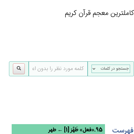
کاملترین معجم قرآن کریم
gle
tion
فهرست
95.«فعل» طَهَّرَ [1] ← طهر