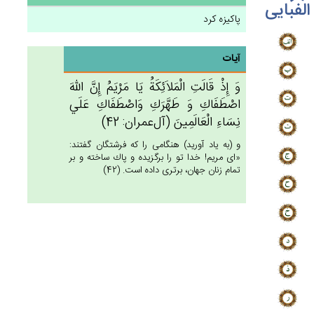
الفبایی
پاکیزه کرد
آیات
وَ إِذْ قَالَت‌ِ الْمَلاَئِكَة‌ُ يَا مَرْيَم‌ُ إِن‌َّ الله‌َ
اصْطَفَاك‌ِ وَ طَهَّرَك‌ِ وَاصْطَفَاك‌ِ عَلَي‌
نِسَاءِ الْعَالَمِين‌َ (آل‌عمران: 42)
و (به ياد آوريد) هنگامى را كه فرشتگان گفتند:
«اى مريم! خدا تو را برگزيده و پاك ساخته و بر
تمام زنان جهان، برترى داده است. (42)