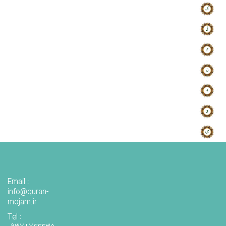
Email :
info@quran-
mojam.ir
Tel :