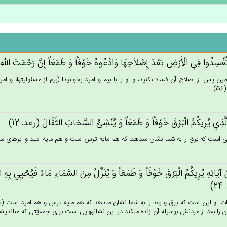
تُفْسِدُوا فِي‌ الْأَرْض‌ِ بَعْدَ إِصْلاَحِهَا وَادْعُوه‌ُ خَوْفَاً وَ طَمَعَاً إِن‌َّ رَحْمَت‌َ الل
مين پس از اصلاح آن فساد نكنيد، و او را با بيم و اميد بخوانيد! (بيم از مسئوليتها، و 
)
َذِي‌ يُرِيكُم‌ُ الْبَرْق‌َ خَوْفَاً وَ طَمَعَاً وَ يُنْشِئ‌ُ السَّحَاب‌َ الثِّقَال‌َ (رعد: 12)
 است كه برق را به شما نشان مى‏دهد، كه هم مايه ترس است و هم مايه اميد و ابرهاى سنگين‏با
 آيَاتِه‌ِ يُرِيكُم‌ُ الْبَرْق‌َ خَوْفَاً وَ طَمَعَاً وَ يُنَزِّل‌ُ مِن‌َ السَّمَاءِ مَاءً فَيُحْيِي‌ بِه‌ِ ا
)
يات او اين است كه برق و رعد را به شما نشان مى‏دهد كه هم مايه ترس و هم اميد است (ترس 
ن را بعد از مردنش بوسيله آن زنده مى‏كند در اين نشانه‏هايى است براى جمعيّتى كه مى‏انديشند! 