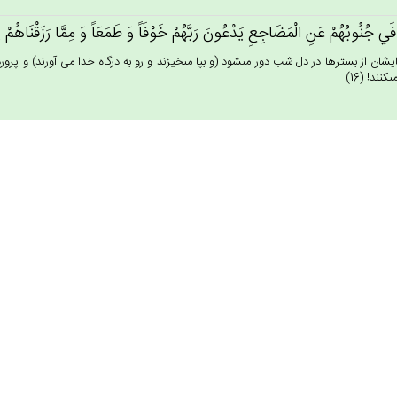
فَي‌ جُنُوبُهُم‌ْ عَن‌ِ الْمَضَاجِع‌ِ يَدْعُون‌َ رَبَّهُم‌ْ خَوْفَاً وَ طَمَعَاً وَ مِمَّا رَزَقْنَاهُم‌
يشان از بسترها در دل شب دور مى‏شود (و بپا مى‏خيزند و رو به درگاه خدا مى آورند) و پروردگار
‏كنند! (16)