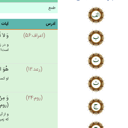
طمع
آدرس
آیات
(اعراف:56)
وَ لاَ 
و در ز
است! (56
(رعد:12)
هُوَ الّ
او كسى
(روم:24)
وَ مِن‌ْ
(روم: 24
و از آ
كه زمي