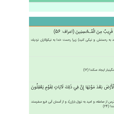
ه‌ِ قَرِيب‌ٌ مِن‌َ الْمُـحْسِنِين‌َ (اعراف: 56)
اميد به رحمتش. و نيكى كنيد) زيرا رحمت خدا به نيكوكاران نزديك
ر ايجاد مى‏كند! (12)
لْأَرْض‌َ بَعْدَ مَوْتِهَا إِن‌َّ فِي‌ ذَلِك‌َ لَآيَات‌ٍ لِقَوْم‌ٍ يَعْقِلُون‌َ
از صاعقه، و اميد به نزول باران)، و از آسمان آبى فرو مى‏فرستد
(24)