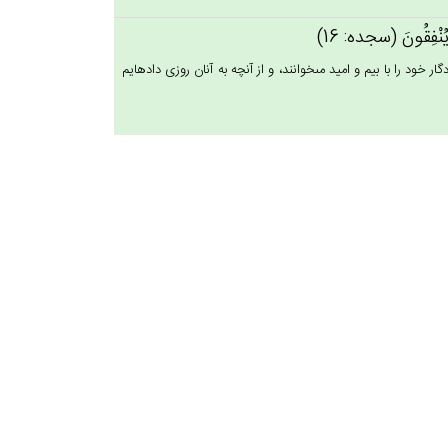
ْ يُنْفِقُون‌َ (سجده: 16)
 خود را با بيم و اميد مى‏خوانند، و از آنچه به آنان روزى داده‏ايم