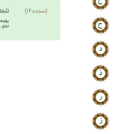
(سجده:16)
تَتَجَا
پهلوها
انفاق مى