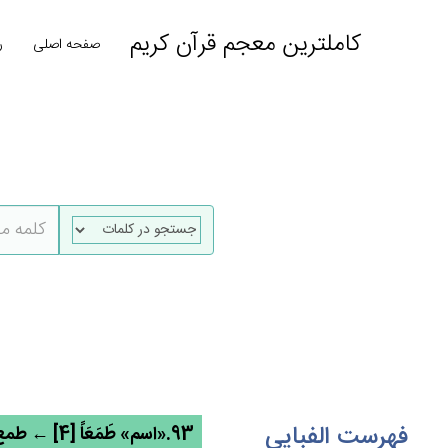
کاملترین معجم قرآن کریم
صفحه اصلی
ر
فهرست الفبایی
93.«اسم» طَمَعَاً [4] ← طمع