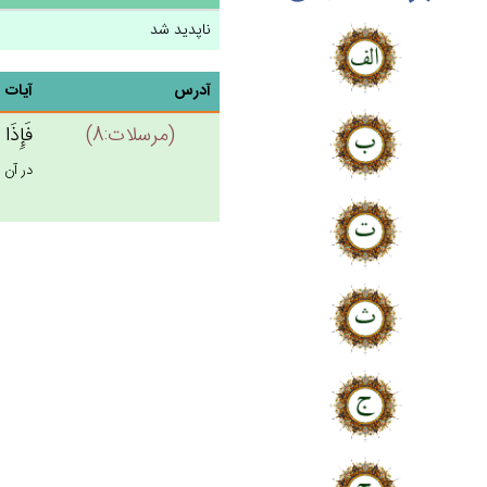
ناپدید شد
آدرس
آیات
(مرسلات:8)
فَإِذَ
در آن 