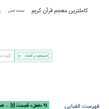
کاملترین معجم قرآن کریم
صفحه اصلی
ر
فهرست الفبایی
91.«فعل» طُمِسَت‌ْ [1] ← طمس