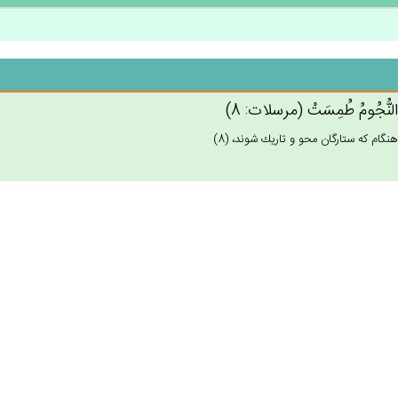
ا النُّجُوم‌ُ طُمِسَت‌ْ (مرسلات: 8)
هنگام كه ستارگان محو و تاريك شوند، (8)