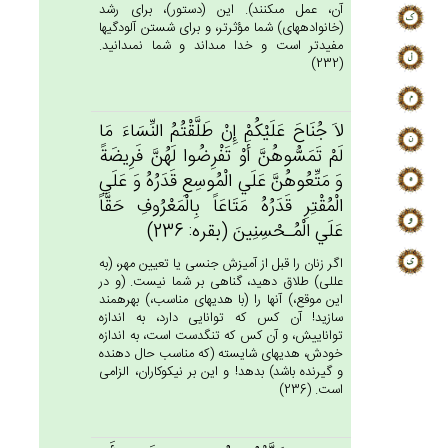
آن، عمل مى‏كنند). اين (دستور)، براى رشد
(خانواده‏هاى) شما مؤثرتر، و براى شستن آلودگيها
مفيدتر است و خدا مى‏داند و شما نمى‏دانيد.
(232)
لاَ جُنَاح‌َ عَلَيْكُم‌ْ إِنْ‌ طَلَّقْتُم‌ُ النِّسَاءَ مَا
لَم‌ْ تَمَسُّوهُن‌َّ أَوْ تَفْرِضُوا لَهُن‌َّ فَرِيضَة‌ً
وَ مَتِّعُوهُن‌َّ عَلَي‌ الْمُوسِع‌ِ قَدَرُه‌ُ وَ عَلَي‌
الْمُقْتِرِ قَدَرُه‌ُ مَتَاعَاً بِالْمَعْرُوف‌ِ حَقَّاً
عَلَي‌ الْمُـحْسِنِين‌َ (بقره: 236)
اگر زنان را قبل از آميزش جنسى يا تعيين مهر، (به
عللى) طلاق دهيد، گناهى بر شما نيست. (و در
اين موقع،) آنها را (با هديه‏اى مناسب،) بهره‏مند
سازيد! آن كس كه توانايى دارد، به اندازه
تواناييش، و آن كس كه تنگدست است، به اندازه
خودش، هديه‏اى شايسته (كه مناسب حال دهنده
و گيرنده باشد) بدهد! و اين بر نيكوكاران، الزامى
است. (236)