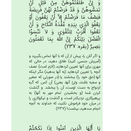
وَ إِنْ‌ طَلَّقْتُمُوهُن‌َّ مِنْ‌ قَبْل‌ِ أَنْ‌
تَمَسُّوهُن‌َّ وَ قَدْ فَرَضْتُم‌ْ لَهُن‌َّ فَرِيضَة‌ً
فَنِصْف‌ُ مَا فَرَضْتُم‌ْ إِلاَّ أَنْ‌ يَعْفُون‌َ أَوْ
يَعْفُوَ الَّذِي‌ بِيَدِه‌ِ عُقْدَة‌ُ النِّكَاح‌ِ وَ أَنْ‌
تَعْفُوا أَقْرَب‌ُ لِلتَّقْوَي‌ وَ لاَ تَنْسَوُا
الْفَضْل‌َ بَيْنَكُم‌ْ إِن‌َّ الله‌َ بِمَا تَعْمَلُون‌َ
بَصِيرٌ (بقره: 237)
و اگر آنان را، پيش از آن كه با آنها تماس بگيريد و
(آميزش جنسى كنيد) طلاق دهيد، در حالى كه
مهرى براى آنها تعيين كرده‏ايد، (لازم است) نصف
آنچه را تعيين كرده‏ايد (به آنها بدهيد) مگر اينكه
آنها (حق خود را) ببخشند يا (در صورتى كه صغير
و سفيه باشند، ولىّ آنها، يعنى) آن كس كه گره
ازدواج به دست اوست، آن را ببخشد. و گذشت
كردن شما (و بخشيدن تمام مهر به آنها) به
پرهيزكارى نزديكتر است، و گذشت و نيكوكارى را
در ميان خود فراموش نكنيد، كه خداوند به آنچه
انجام مى‏دهيد، بيناست! (237)
يَا أَيُّهَا الَّذِين‌َ آمَنُوا إِذَا نَكَحْتُم‌ُ