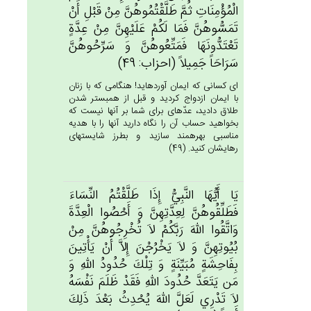
الْمُؤْمِنَات‌ِ ثُم‌َّ طَلَّقْتُمُوهُن‌َّ مِنْ‌ قَبْل‌ِ أَنْ‌
تَمَسُّوهُن‌َّ فَمَا لَكُم‌ْ عَلَيْهِن‌َّ مِن‌ْ عِدَّة‌ٍ
تَعْتَدُّونَهَا فَمَتِّعُوهُن‌َّ وَ سَرِّحُوهُن‌َّ
سَرَاحَاً جَمِيلاً (احزاب: 49)
اى كسانى كه ايمان آورده‏ايد! هنگامى كه با زنان
با ايمان ازدواج كرديد و قبل از همبستر شدن
طلاق داديد، عدّه‏اى براى شما بر آنها نيست كه
بخواهيد حساب آن را نگاه داريد آنها را با هديه
مناسبى بهره‏مند سازيد و بطرز شايسته‏اى
رهايشان كنيد. (49)
يَا أَيُّهَا النَّبِي‌ُّ إِذَا طَلَّقْتُم‌ُ النِّسَاءَ
فَطَلِّقُوهُن‌َّ لِعِدَّتِهِن‌َّ وَ أَحْصُوا الْعِدَّة‌َ
وَاتَّقُوا الله‌َ رَبَّكُم‌ْ لاَ تُخْرِجُوهُن‌َّ مِنْ‌
بُيُوتِهِن‌َّ وَ لاَ يَخْرُجْن‌َ إِلاَّ أَنْ‌ يَأْتِين‌َ
بِفَاحِشَة‌ٍ مُبَيِّنَة‌ٍ وَ تِلْك‌َ حُدُودُ الله‌ِ وَ
مَن‌ يَتَعَدَّ حُدُودَ الله‌ِ فَقَدْ ظَلَم‌َ نَفْسَه‌ُ
لاَ تَدْرِي‌ لَعَل‌َّ الله‌َ يُحْدِث‌ُ بَعْدَ ذَلِك‌َ