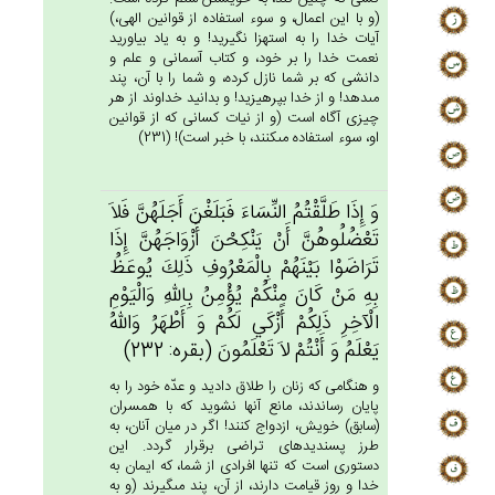
(و با اين اعمال، و سوء استفاده از قوانين الهى،)
آيات خدا را به استهزا نگيريد! و به ياد بياوريد
نعمت خدا را بر خود، و كتاب آسمانى و علم و
دانشى كه بر شما نازل كرده، و شما را با آن، پند
مى‏دهد! و از خدا بپرهيزيد! و بدانيد خداوند از هر
چيزى آگاه است (و از نيات كسانى كه از قوانين
او، سوء استفاده مى‏كنند، با خبر است)! (231)
وَ إِذَا طَلَّقْتُم‌ُ النِّسَاءَ فَبَلَغْن‌َ أَجَلَهُن‌َّ فَلاَ
تَعْضُلُوهُن‌َّ أَنْ‌ يَنْكِحْن‌َ أَزْوَاجَهُن‌َّ إِذَا
تَرَاضَوْا بَيْنَهُم‌ْ بِالْمَعْرُوف‌ِ ذَلِك‌َ يُوعَظ‌ُ
بِه‌ِ مَن‌ْ كَان‌َ مِنْكُم‌ْ يُؤْمِن‌ُ بِالله‌ِ وَالْيَوْم‌ِ
الْآخِرِ ذَلِكُم‌ْ أَزْكَي‌ لَكُم‌ْ وَ أَطْهَرُ وَالله‌ُ
يَعْلَم‌ُ وَ أَنْتُم‌ْ لاَ تَعْلَمُون‌َ (بقره: 232)
و هنگامى كه زنان را طلاق داديد و عدّه خود را به
پايان رساندند، مانع آنها نشويد كه با همسران
(سابق) خويش، ازدواج كنند! اگر در ميان آنان، به
طرز پسنديده‏اى تراضى برقرار گردد. اين
دستورى است كه تنها افرادى از شما، كه ايمان به
خدا و روز قيامت دارند، از آن، پند مى‏گيرند (و به