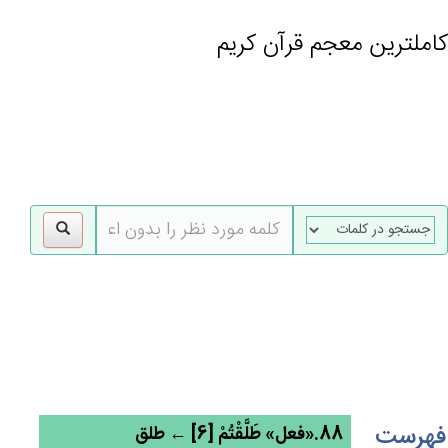
کاملترین معجم قرآن کریم
gle
tion
فهرست
88.«فعل» طَلَّقْتُمْ‌ [6] ← طلق