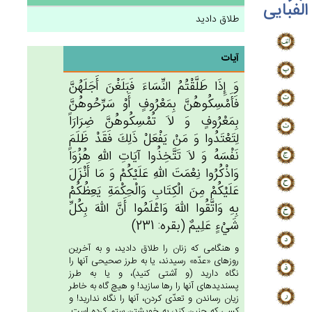
الفبایی
طلاق دادید
آیات
وَ إِذَا طَلَّقْتُم‌ُ النِّسَاءَ فَبَلَغْن‌َ أَجَلَهُن‌َّ
فَأَمْسِكُوهُن‌َّ بِمَعْرُوف‌ٍ أَوْ سَرِّحُوهُن‌َّ
بِمَعْرُوف‌ٍ وَ لاَ تُمْسِكُوهُن‌َّ ضِرَارَاً
لِتَعْتَدُوا وَ مَنْ‌ يَفْعَل‌ْ ذَلِك‌َ فَقَدْ ظَلَم‌َ
نَفْسَه‌ُ وَ لاَ تَتَّخِذُوا آيَات‌ِ الله‌ِ هُزُوَاً
وَاذْكُرُوا نِعْمَت‌َ الله‌ِ عَلَيْكُم‌ْ وَ مَا أَنْزَل‌َ
عَلَيْكُمْ‌ مِن‌َ الْكِتَاب‌ِ وَالْحِكْمَة‌ِ يَعِظُكُمْ‌
بِه‌ِ وَاتَّقُوا الله‌َ وَاعْلَمُوا أَن‌َّ الله‌َ بِكُل‌ِّ
شَي‌ْءٍ عَلِيم‌ٌ (بقره: 231)
و هنگامى كه زنان را طلاق داديد، و به آخرين
روزهاى «عدّه» رسيدند، يا به طرز صحيحى آنها را
نگاه داريد (و آشتى كنيد)، و يا به طرز
پسنديده‏اى آنها را رها سازيد! و هيچ گاه به خاطر
زيان رساندن و تعدّى كردن، آنها را نگاه نداريد! و
كسى كه چنين كند، به خويشتن ستم كرده است.