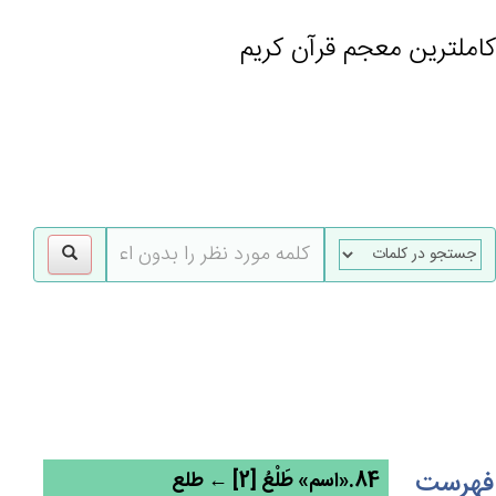
کاملترین معجم قرآن کریم
gle
tion
فهرست
84.«اسم» طَلْعُ [2] ← طلع