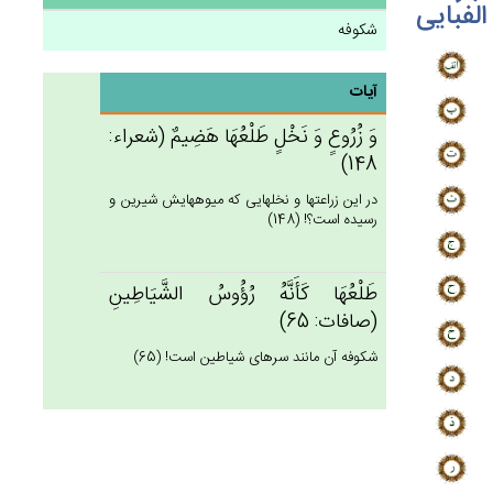
الفبایی
شکوفه
آیات
وَ زُرُوع‌ٍ وَ نَخْل‌ٍ طَلْعُهَا هَضِيم‌ٌ (شعراء:
148)
در اين زراعتها و نخلهايى كه ميوه‏هايش شيرين و
رسيده است؟! (148)
طَلْعُهَا كَأَنَّه‌ُ رُؤُوس‌ُ الشَّيَاطِين‌ِ
(صافات: 65)
شكوفه آن مانند سرهاى شياطين است! (65)