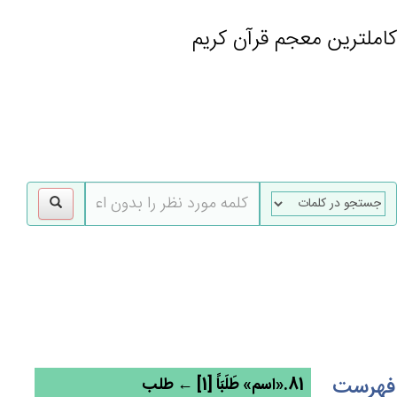
کاملترین معجم قرآن کریم
gle
tion
فهرست
81.«اسم» طَلَبَاً [1] ← طلب