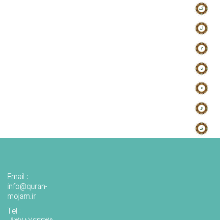
Email :
info@quran-
mojam.ir
Tel :