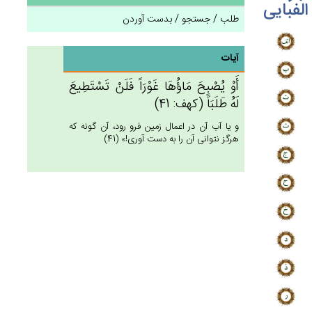
الفبایی
طلب / جستجو / بدست آوردن
آیات
أَوْ يُصْبِح‌َ مَاؤُهَا غَوْرَاً فَلَن‌ْ تَسْتَطِيع‌َ
لَه‌ُ طَلَبَاً (كهف: 41)
و يا آب آن در اعمال زمين فرو رود، آن گونه كه
هرگز نتوانى آن را به دست آورى!» (41)