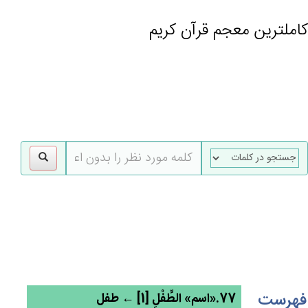
کاملترین معجم قرآن کریم
gle
tion
فهرست
77.«اسم» الطِّفْل‌ِ [1] ← طفل