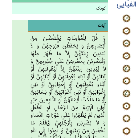
الفبایی
کودک
آیات
وَ قُلْ‌ لِلْمُؤْمِنَات‌ِ يَغْضُضْن‌َ مِن‌ْ
أَبْصَارِهِن‌َّ وَ يَحْفَظْن‌َ فُرُوجَهُن‌َّ وَ لاَ
يُبْدِين‌َ زِينَتَهُن‌َّ إِلاَّ مَا ظَهَرَ مِنْهَا
وَلْيَضْرِبْن‌َ بِخُمُرِهِن‌َّ عَلَي‌ جُيُوبِهِن‌َّ وَ
لاَ يُبْدِين‌َ زِينَتَهُن‌َّ إِلاَّ لِبُعُولَتِهِن‌َّ أَوْ
آبَائِهِن‌َّ أَوْ آبَاءِ بُعُولَتِهِن‌َّ أَوْ أَبْنَائِهِن‌َّ أَوْ
أَبْنَاءِ بُعُولَتِهِن‌َّ أَوْ إِخْوَانِهِن‌َّ أَوْ بَنِي‌
إِخْوَانِهِن‌َّ أَوْ بَنِي‌ أَخَوَاتِهِن‌َّ أَوْ نِسَائِهِن‌َّ
أَوْ مَا مَلَكَت‌ْ أَيْمَانُهُن‌َّ أَوِ التَّابِعِين‌َ غَيْرِ
أُولِي‌ الْإِرْبَة‌ِ مِن‌َ الرِّجَال‌ِ أَوِ الطِّفْل‌ِ
الَّذِين‌َ لَم‌ْ يَظْهَرُوا عَلَي‌ عَوْرَات‌ِ النِّسَاءِ
وَ لاَ يَضْرِبْن‌َ بِأَرْجُلِهِن‌َّ لِيُعْلَم‌َ مَا
يُخْفِين‌َ مِنْ‌ زِينَتِهِن‌َّ وَ تُوبُوا إِلَي‌ الله‌ِ