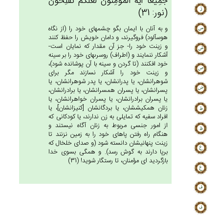
جَمِيعَاً أَيُّهَ الْمُؤْمِنُون‌َ لَعَلَّكُم‌ْ تُفْلِحُون‌َ
(نور: 31)
و به آنان با ايمان بگو چشمهاى خود را (از نگاه
هوس‏آلود) فروگيرند، و دامان خويش را حفظ كنند
و زينت خود را- جز آن مقدار كه نمايان است-
آشكار ننمايند و (اطراف) روسرى‏هاى خود را بر سينه
خود افكنند (تا گردن و سينه با آن پوشانده شود)،
و زينت خود را آشكار نسازند مگر براى
شوهرانشان، يا پدرانشان، يا پدر شوهرانشان، يا
پسرانشان، يا پسران همسرانشان، يا برادرانشان،
يا پسران برادرانشان، يا پسران خواهرانشان، يا
زنان هم‏كيششان، يا بردگانشان [كنيزانشان‏]، يا
افراد سفيه كه تمايلى به زن ندارند، يا كودكانى كه
از امور جنسى مربوط به زنان آگاه نيستند و
هنگام راه رفتن پاهاى خود را به زمين نزنند تا
زينت پنهانيشان دانسته شود (و صداى خلخال كه
برپا دارند به گوش رسد). و همگى بسوى خدا
بازگرديد اى مؤمنان، تا رستگار شويد! (31)