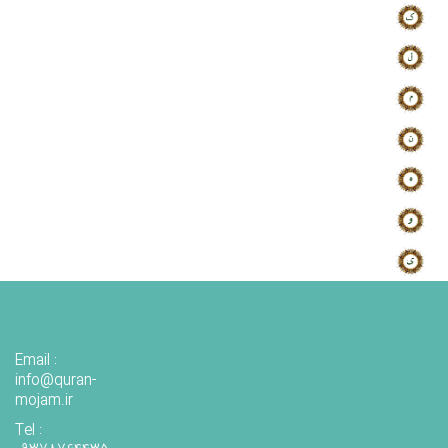
Email :
info@quran-
mojam.ir
Tel :