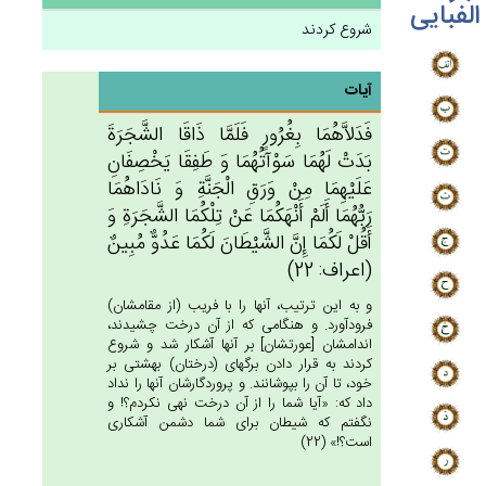
الفبایی
شروع کردند
آیات
فَدَلاَّهُمَا بِغُرُورٍ فَلَمَّا ذَاقَا الشَّجَرَة‌َ
بَدَت‌ْ لَهُمَا سَوْآتُهُمَا وَ طَفِقَا يَخْصِفَان‌ِ
عَلَيْهِمَا مِنْ‌ وَرَق‌ِ الْجَنَّة‌ِ وَ نَادَاهُمَا
رَبُّهُمَا أَلَم‌ْ أَنْهَكُمَا عَنْ‌ تِلْكُمَا الشَّجَرَة‌ِ وَ
أَقُلْ‌ لَكُمَا إِن‌َّ الشَّيْطَان‌َ لَكُمَا عَدُوٌّ مُبِين‌ٌ
(اعراف: 22)
و به اين ترتيب، آنها را با فريب (از مقامشان)
فرودآورد. و هنگامى كه از آن درخت چشيدند،
اندامشان [عورتشان‏] بر آنها آشكار شد و شروع
كردند به قرار دادن برگهاى (درختان) بهشتى بر
خود، تا آن را بپوشانند. و پروردگارشان آنها را نداد
داد كه: «آيا شما را از آن درخت نهى نكردم؟! و
نگفتم كه شيطان براى شما دشمن آشكارى
است؟!» (22)