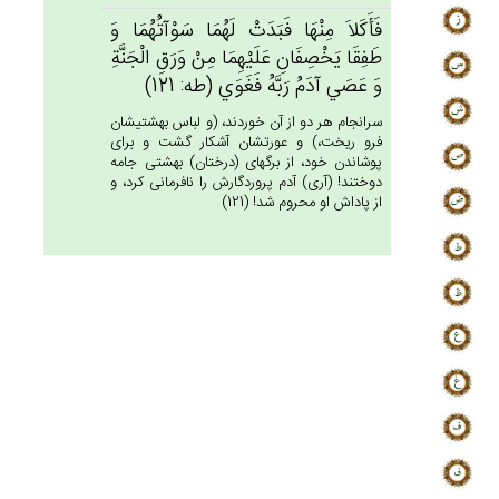
فَأَكَلاَ مِنْهَا فَبَدَت‌ْ لَهُمَا سَوْآتُهُمَا وَ
طَفِقَا يَخْصِفَان‌ِ عَلَيْهِمَا مِن‌ْ وَرَق‌ِ الْجَنَّة‌ِ
وَ عَصَي‌ آدَم‌ُ رَبَّه‌ُ فَغَوَي‌ (طه: 121)
سرانجام هر دو از آن خوردند، (و لباس بهشتيشان
فرو ريخت،) و عورتشان آشكار گشت و براى
پوشاندن خود، از برگهاى (درختان) بهشتى جامه
دوختند! (آرى) آدم پروردگارش را نافرمانى كرد، و
از پاداش او محروم شد! (121)