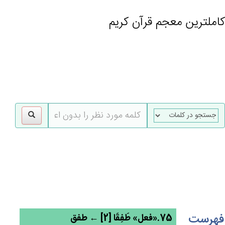
کاملترین معجم قرآن کریم
gle
tion
فهرست
75.«فعل» طَفِقَا [2] ← طفق